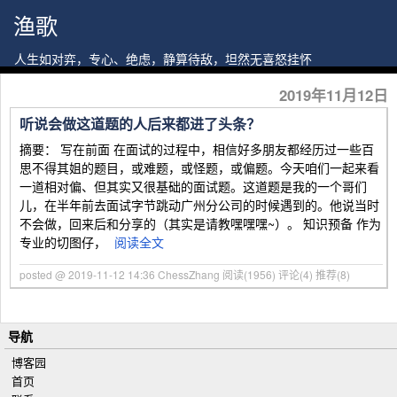
渔歌
人生如对弈，专心、绝虑，静算待敌，坦然无喜怒挂怀
2019年11月12日
听说会做这道题的人后来都进了头条？
摘要： 写在前面 在面试的过程中，相信好多朋友都经历过一些百
思不得其姐的题目，或难题，或怪题，或偏题。今天咱们一起来看
一道相对偏、但其实又很基础的面试题。这道题是我的一个哥们
儿，在半年前去面试字节跳动广州分公司的时候遇到的。他说当时
不会做，回来后和分享的（其实是请教嘿嘿嘿~）。 知识预备 作为
专业的切图仔，
阅读全文
posted @ 2019-11-12 14:36 ChessZhang
阅读(1956)
评论(4)
推荐(8)
导航
博客园
首页