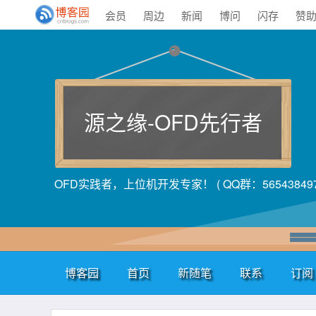
会员
周边
新闻
博问
闪存
赞
源之缘-OFD先行者
OFD实践者，上位机开发专家！ ( QQ群：565438497
博客园
首页
新随笔
联系
订阅