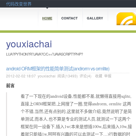
代码改变世界
HOME
CONTACT
GALLERY
youxiachai
LUA?PYTHON?R?JAVA?C/C++?JAVASCRIPT?PHP?
android ORM框架的性能简单测试(androrm vs ormlite)
2012-02-02 18:07
youxiachai
阅读(
13493
) 评论(
4
)
收藏
举报
前言
看了一下现在的android设备,性能都不差,就懒得直接用sqlite,
直接上ORM框架把,上网搜了一圈,觉得androrm, ormlite 这两
个不错,当然,还有点别的,这里就不多做介绍,竟然说明了是简
单测试,而本人,也不算是专业的测试人员,就测试一下这两个
框架在同一设备下,插入1w(本来是想插100w,后来插入10w,接
着就只能插1w,呵呵有兴趣的可以去测试一下…)行数据的时