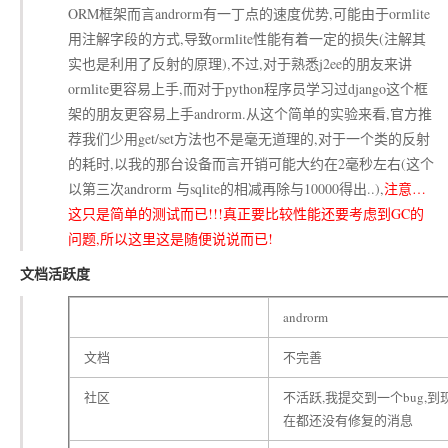
ORM框架而言androrm有一丁点的速度优势,可能由于ormlite
用注解字段的方式,导致ormlite性能有着一定的损失(注解其
实也是利用了反射的原理),不过,对于熟悉j2ee的朋友来讲
ormlite更容易上手,而对于python程序员学习过django这个框
架的朋友更容易上手androrm.从这个简单的实验来看,官方推
荐我们少用get/set方法也不是毫无道理的,对于一个类的反射
的耗时,以我的那台设备而言开销可能大约在2毫秒左右(这个
以第三次androrm 与sqlite的相减再除与10000得出..),
注意…
这只是简单的测试而已!!!真正要比较性能还要考虑到GC的
问题,所以这里这是随便说说而已!
文档活跃度
androrm
文档
不完善
社区
不活跃,我提交到一个bug,到
在都还没有修复的消息