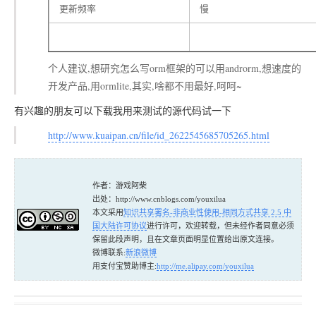
更新频率
慢
个人建议,想研究怎么写orm框架的可以用androrm,想速度的
开发产品,用ormlite,其实,啥都不用最好,呵呵~
有兴趣的朋友可以下载我用来测试的源代码试一下
http://www.kuaipan.cn/file/id_2622545685705265.html
作者：游戏阿柴
出处：http://www.cnblogs.com/youxilua
本文采用
知识共享署名-非商业性使用-相同方式共享 2.5 中
国大陆许可协议
进行许可，欢迎转载，但未经作者同意必须
保留此段声明，且在文章页面明显位置给出原文连接。
微博联系:
新浪微博
用支付宝赞助博主:
http://me.alipay.com/youxilua