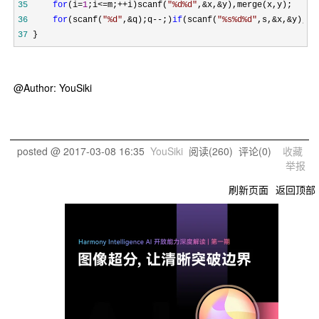
35
for
(i=
1
;i<=m;++i)scanf(
"
%d%d
"
,&x,&
36
for
(scanf(
"
%d
"
,&q);q--;)
if
(scanf(
"
%s%d%d
"
,s,&x,&y),s[
37
 }
@Author: YouSiki
posted @
2017-03-08 16:35
YouSiki
阅读(
260
) 评论(
0
)
收藏
举报
刷新页面
返回顶部