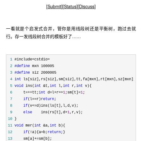
[
Submit
][
Status
][
Discuss
]
一看就是个启发式合并，管你是用线段树还是平衡树，跑过去就
行。存一发线段树合并的模板好了……
 1
 2
#define
 3
#define
 4
int
 5
void
 ins(
int
 &t,
int
 l,
int
 r,
int
 6
     t=++tt;
int
 d=l+r>>
1
;sm[t]=
1
 7
if
(l==r)
return
 8
if
(v<=
 9
else
    ins(rs[t],d+
1
10
11
void
 mer(
int
 &a,
int
12
if
(!a){a=b;
return
13
     sm[a]+=