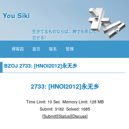
You Siki
生きてるものならば、神でも杀して
见せる！
博客园
首页
联系
管理
BZOJ 2733: [HNOI2012]永无乡
2733: [HNOI2012]永无乡
Time Limit: 10 Sec
Memory Limit: 128 MB
Submit: 3182
Solved: 1685
[
Submit
][
Status
][
Discuss
]