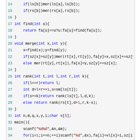
14
if
15
if
16
17
int
 find(
int
18
return
 fa[u]==u?u:fa[u]=
19
20
void
 merge(
int
 x,
int
21
     x=find(x);y=
22
if
(sz[x]>sz[y])mer(rt[x],rt[y]),fa[y]=x,sz[x]+=
23
else
 mer(rt[y],rt[x]),fa[x]=y,sz[y]+=
24
25
int
 rank(
int
 t,
int
 l,
int
 r,
int
26
if
(l==r)
return
27
int
 d=l+r>>
1
,s=
28
if
(s>=k)
return
29
else
return
 rank(rs[t],d+
1
,r,k-
30
31
int
 n,m,q,x,y,i;
char
 s[
5
32
33
     scanf(
"
%d%d
"
,&n,&
34
for
(i=
1
;i<=n;++i)scanf(
"
%d
"
,&x),fa[i]=vl[x]=i,sz[i]=
1