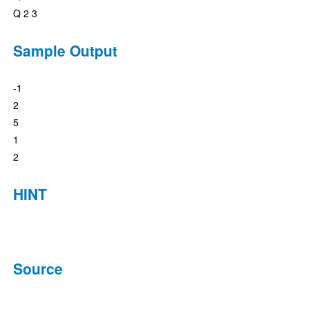
Q 2 3
Sample Output
-1
2
5
1
2
HINT
Source