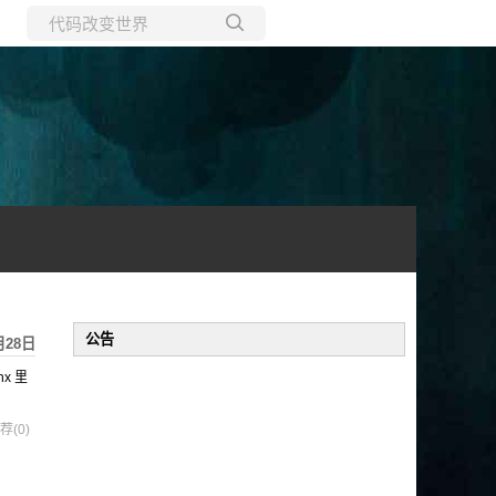
所有博客
当前博客
公告
月28日
x 里
荐(0)