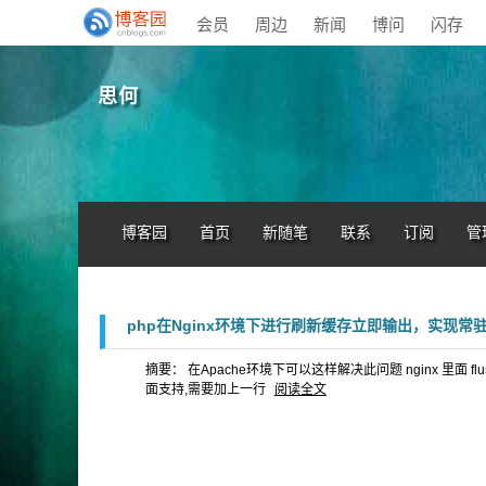
会员
周边
新闻
博问
闪存
思何
博客园
首页
新随笔
联系
订阅
管
php在Nginx环境下进行刷新缓存立即输出，实现常
摘要： 在Apache环境下可以这样解决此问题 nginx 里面 fl
面支持,需要加上一行
阅读全文