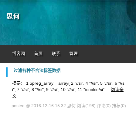
思何
博客园
首页
联系
管理
过滤各种不合法标签数据
摘要： 1 $preg_array = array( 2 "//si", 4 "//si", 5 "//si", 6 "//s
i", 7 "//si", 8 "//si", 9 "//si", 10 "//si", 11 "/cookie/si"...
阅读全
文
posted @ 2016-12-16 15:32 思何
阅读(198)
评论(0)
推荐(0)