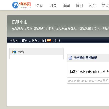
会员
周边
新闻
博问
闪存
赞
昆明小虫
这是最好的时期,也是最坏的时期...这是希望的春天，也是失望的冬天...动起来..
博客园
::
首页
::
联系
::
订阅
::
管理
公告
从绝望中寻找希望
摘要： 徐小平老师电子书链接 ■
posted @ 2006-09-07 19:43 