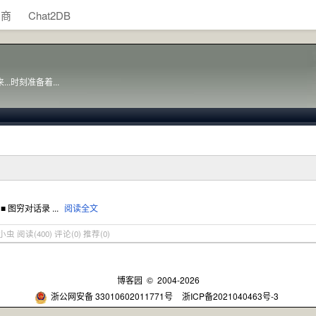
助商
Chat2DB
.时刻准备着...
 图穷对话录 ...
阅读全文
昆明小虫
阅读(400)
评论(0)
推荐(0)
博客园
© 2004-2026
浙公网安备 33010602011771号
浙ICP备2021040463号-3