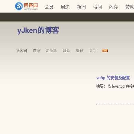
会员
周边
新闻
博问
闪存
赞
yJken的博客
博客园
首页
新随笔
联系
管理
订阅
vsftp 的安装及配置
摘要： 安装vsftpd 直接用 y