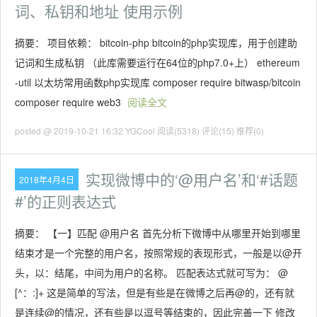
词、私钥和地址 使用示例
摘要： 项目依赖： bitcoin-php bitcoin的php实现库，用于创建助
记词和生成私钥 （此库需要运行在64位的php7.0+上） ethereum
-util 以太坊常用函数php实现库 composer require bitwasp/bitcoin
composer require web3
阅读全文
posted @ 2019-10-21 16:32 YGCool
阅读(5318)
评论(15)
推荐(0)
实现微博中的‘@用户名’和‘#话题
2018年4月4日
#’的正则表达式
摘要： 【一】匹配 @用户名 首先分析下微博中从哪里开始到哪里
结束才是一个完整的用户名，按照常规的表现形式，一般是以@开
头，以：结尾，中间为用户的名称。 匹配表达式就可写为： @
[^：:]+ 这是简单的写法，但是有些是在微博之后再@的，还有就
是连续@的情况，还有些是以逗号等结束的，因此完善一下 修改