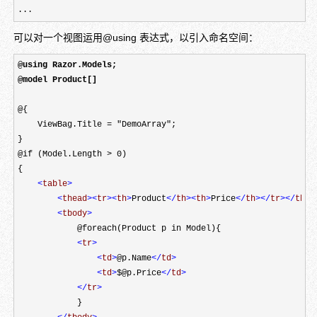
...
可以对一个视图运用@using 表达式，以引入命名空间：
@using Razor.Models;

@model Product[]
@{

    ViewBag.Title = "DemoArray";

}

@if (Model.Length > 0)

{ 

<
table
>
<
thead
><
tr
><
th
>
Product
</
th
><
th
>
Price
</
th
></
tr
></
thea
<
tbody
>
            @foreach(Product p in Model){

<
tr
>
<
td
>
@p.Name
</
td
>
<
td
>
$@p.Price
</
td
>
</
tr
>
            }
