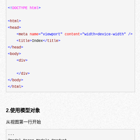
<!
DOCTYPE html
>
<
html
>
<
head
>
<
meta 
name
="viewport"
 content
="width=device-width"
/>
<
title
>
Index
</
title
>
</
head
>
<
body
>
<
div
>
</
div
>
</
body
>
</
html
>
2.使用模型对象
从视图第一行开始
...
