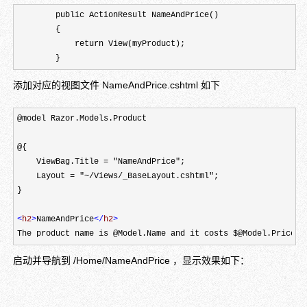
        public ActionResult NameAndPrice()

        {

            return View(myProduct);

        }
添加对应的视图文件 NameAndPrice.cshtml 如下
@model Razor.Models.Product

@{

    ViewBag.Title = "NameAndPrice";

    Layout = "~/Views/_BaseLayout.cshtml";

}

<
h2
>
NameAndPrice
</
h2
>
The product name is @Model.Name and it costs $@Model.Price
启动并导航到 /Home/NameAndPrice ，显示效果如下：