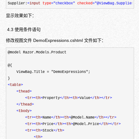
Supplier:
<
input 
type
="checkbox"
 checked
="@ViewBag.Supplier"
显示效果如下：
4.3 使用条件语句
修改视图文件 DemoExpressions.cshtml 文件如下：
@model Razor.Models.Product

@{

    ViewBag.Title = "DemoExpressions";

<
table
>
<
thead
>
<
tr
><
th
>
Property
</
th
><
th
>
Value
</
th
></
tr
>
</
thead
>
<
tbody
>
<
tr
><
th
>
Name
</
th
><
th
>
@Model.Name
</
th
></
tr
>
<
tr
><
th
>
Price
</
th
><
th
>
@Model.Price
</
th
></
tr
>
<
tr
><
th
>
Stock
</
th
>
<
th
>