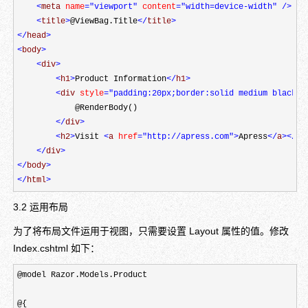
<
meta 
name
="viewport"
 content
="width=device-width"
/>
<
title
>
@ViewBag.Title
</
title
>
</
head
>
<
body
>
<
div
>
<
h1
>
Product Information
</
h1
>
<
div 
style
="padding:20px;border:solid medium black;f
            @RenderBody()

</
div
>
<
h2
>
Visit 
<
a 
href
="http://apress.com"
>
Apress
</
a
></
h2
</
div
>
</
body
>
</
html
>
3.2 运用布局
为了将布局文件运用于视图，只需要设置 Layout 属性的值。修改
Index.cshtml 如下：
@model Razor.Models.Product

@{
