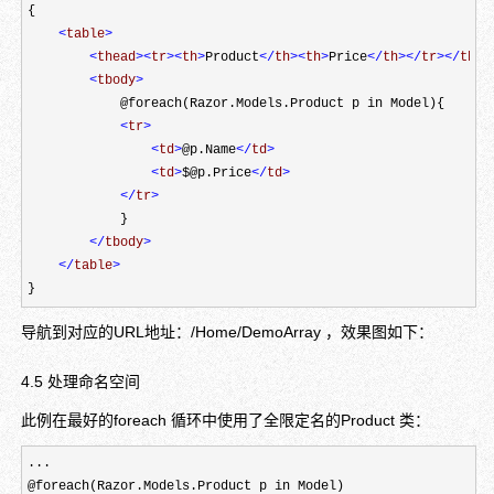
{ 

<
table
>
<
thead
><
tr
><
th
>
Product
</
th
><
th
>
Price
</
th
></
tr
></
thea
<
tbody
>
            @foreach(Razor.Models.Product p in Model){

<
tr
>
<
td
>
@p.Name
</
td
>
<
td
>
$@p.Price
</
td
>
</
tr
>
            }

</
tbody
>
</
table
>
}
导航到对应的URL地址：/Home/DemoArray ，效果图如下：
4.5 处理命名空间
此例在最好的foreach 循环中使用了全限定名的Product 类：
...

@foreach(Razor.Models.Product p in Model)
