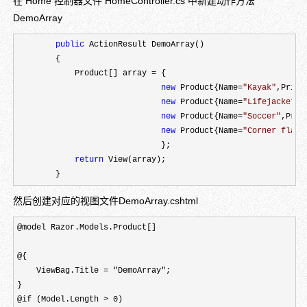
在 Home 控制器文件 HomeController.cs 中新建动作方法
DemoArray
public
 ActionResult DemoArray()

        {

            Product[] array 
=
 { 

new
 Product{Name=
"
Kayak
"
,Price
new
 Product{Name=
"
Lifejacket
"
,
new
 Product{Name=
"
Soccer
"
,Pric
new
 Product{Name=
"
Corner flag
"
                              };

return
 View(array);

        }
然后创建对应的视图文件DemoArray.cshtml
@model Razor.Models.Product[]

@{

    ViewBag.Title = "DemoArray";

}

@if (Model.Length > 0)
