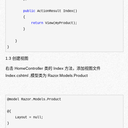
public
 ActionResult Index()

        {

return
 View(myProduct);

        }

    }

}
1.3 创建视图
右击 HomeController 类的 Index 方法，添加视图文件
Index.cshtml ,模型类为 Razor.Models.Product
@model Razor.Models.Product

@{

    Layout = null;

}
