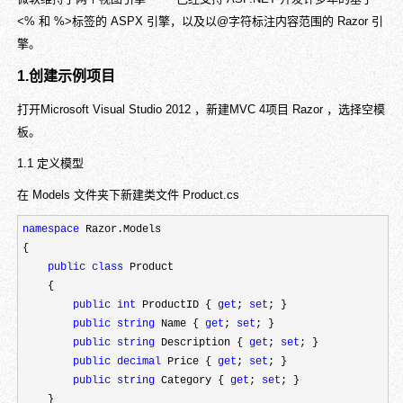
<% 和 %>标签的 ASPX 引擎，以及以@字符标注内容范围的 Razor 引
擎。
1.创建示例项目
打开Microsoft Visual Studio 2012 ，新建MVC 4项目 Razor ，选择空模
板。
1.1 定义模型
在 Models 文件夹下新建类文件 Product.cs
namespace
 Razor.Models

{

public
class
 Product

    {

public
int
 ProductID { 
get
; 
set
; }

public
string
 Name { 
get
; 
set
; }

public
string
 Description { 
get
; 
set
; }

public
decimal
 Price { 
get
; 
set
; }

public
string
 Category { 
get
; 
set
; }

    }
