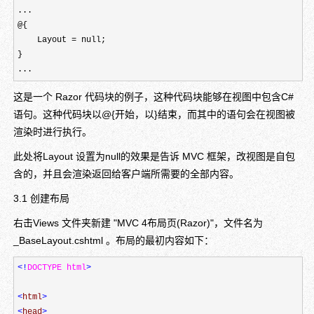
...

@{

    Layout = null;

}

...
这是一个 Razor 代码块的例子，这种代码块能够在视图中包含C#
语句。这种代码块以@{开始，以}结束，而其中的语句会在视图被
渲染时进行执行。
此处将Layout 设置为null的效果是告诉 MVC 框架，改视图是自包
含的，并且会渲染返回给客户端所需要的全部内容。
3.1 创建布局
右击Views 文件夹新建 "MVC 4布局页(Razor)"，文件名为
_BaseLayout.cshtml 。布局的最初内容如下：
<!
DOCTYPE html
>
<
html
>
<
head
>