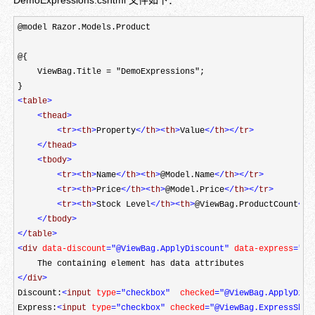
DemoExpressions.cshtml 文件如下：
@model Razor.Models.Product

@{

    ViewBag.Title = "DemoExpressions";

<
table
>
<
thead
>
<
tr
><
th
>
Property
</
th
><
th
>
Value
</
th
></
tr
>
</
thead
>
<
tbody
>
<
tr
><
th
>
Name
</
th
><
th
>
@Model.Name
</
th
></
tr
>
<
tr
><
th
>
Price
</
th
><
th
>
@Model.Price
</
th
></
tr
>
<
tr
><
th
>
Stock Level
</
th
><
th
>
@ViewBag.ProductCount
</
t
</
tbody
>
</
table
>
<
div 
data-discount
="@ViewBag.ApplyDiscount"
 data-express
="@V
</
div
>
Discount:
<
input 
type
="checkbox"
  checked
="@ViewBag.ApplyDisc
Express:
<
input 
type
="checkbox"
 checked
="@ViewBag.ExpressShip