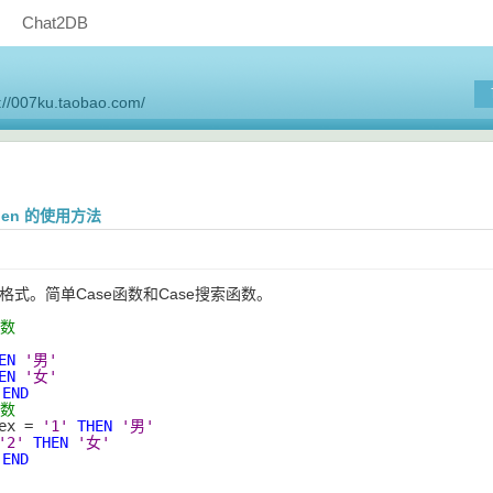
Chat2DB
p://007ku.taobao.com/
when 的使用方法
种格式。简单Case函数和Case搜索函数。
函数
EN
'男'
EN
'女'
END
函数
ex = 
'1'
THEN
'男'
'2'
THEN
'女'
END