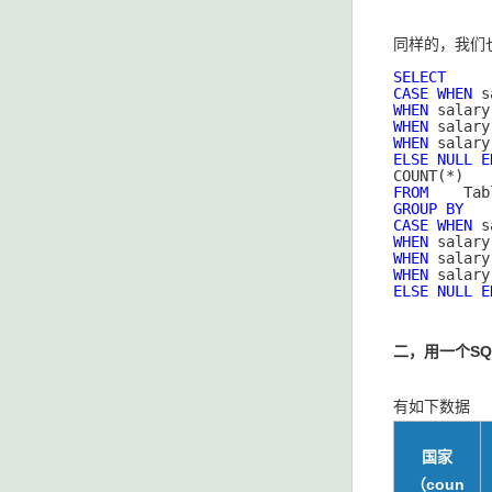
同样的，我们
SELECT
CASE
WHEN
 s
WHEN
 salary
WHEN
 salary
WHEN
 salary
ELSE
NULL
E
FROM
GROUP
BY
CASE
WHEN
 s
WHEN
 salary
WHEN
 salary
WHEN
 salary
ELSE
NULL
E
二，用一个S
有如下数据
国家
（coun