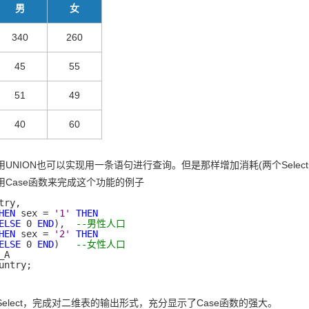
男
女
340
260
45
55
51
49
40
60
UNION也可以实现用一条语句进行查询。但是那样增加消耗(两个Selec
用Case函数来完成这个功能的例子
try,

HEN
 sex = 
'1'
THEN
ELSE
 0 
END
),  
--男性人口
HEN
 sex = 
'2'
THEN
ELSE
 0 
END
)   
--女性人口
untry;
elect，完成对二维表的输出形式，充分显示了Case函数的强大。