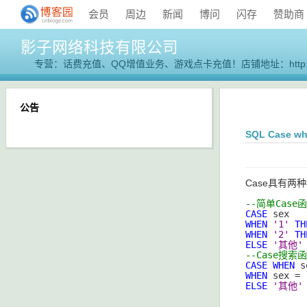
会员
周边
新闻
博问
闪存
赞助商
影子网络科技有限公司
专营：话费充值、QQ增值业务、游戏点卡充值！店铺地址：
htt
公告
SQL Case 
Case具有两
--简单Case
CASE
WHEN
'1'
TH
WHEN
'2'
TH
ELSE
'
其他'
--Case搜索
CASE
WHEN
 s
WHEN
 sex = 
ELSE
'其他'