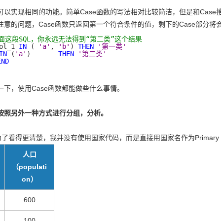
可以实现相同的功能。简单Case函数的写法相对比较简洁，但是和Cas
注意的问题，Case函数只返回第一个符合条件的值，剩下的Case部分将
面这段SQL，你永远无法得到“第二类”这个结果
ol_1 
IN
 ( 
'a'
, 
'b'
) 
THEN
'第一类'
IN
 (
'a'
)       
THEN
'第二类'
END
一下，使用Case函数都能做些什么事情。
按照另外一种方式进行分组，分析。
为了看得更清楚，我并没有使用国家代码，而是直接用国家名作为Primary K
人口
（populati
on）
600
100