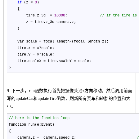
if
(z
<
0
)
{
tire.z_3d
+=
10000
;
//
if the tire is 
z
=
tire.z_3d
-
camera.z;
}
var scale
=
focal_length
/
(focal_length
+
z);
tire.x
=
x
*
scale;
tire.y
=
y
*
scale;
tire.scaleX
=
tire.scaleY
=
scale;
}
9. 下一步，run函数执行首先把摄像头沿z方向移动，然后调用前面
写的updateCar和updateTire函数，刷新所有赛车和轮胎的位置和大
小。
//
here is the function loop
function run(e:Event)
{
camera.z
+=
camera.speed_z;
/