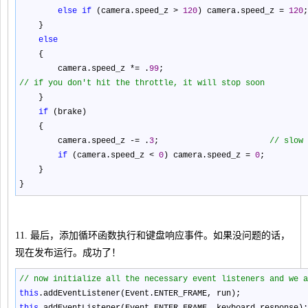
else
if
(camera.speed_z
>
120
) camera.speed_z
=
120
;
}
else
{
camera.speed_z
*=
.
99
;
//
if you don't hit the throttle, it will stop soon
}
if
(brake)
{
camera.speed_z
-=
.
3
;
//
slow 
if
(camera.speed_z
<
0
) camera.speed_z
=
0
;
}
}
11. 最后，添加循环函数执行和键盘响应事件。如果没问题的话，
现在发布运行。成功了！
//
now initialize all the necessary event listeners and we a
this
.addEventListener(Event.ENTER_FRAME, run);