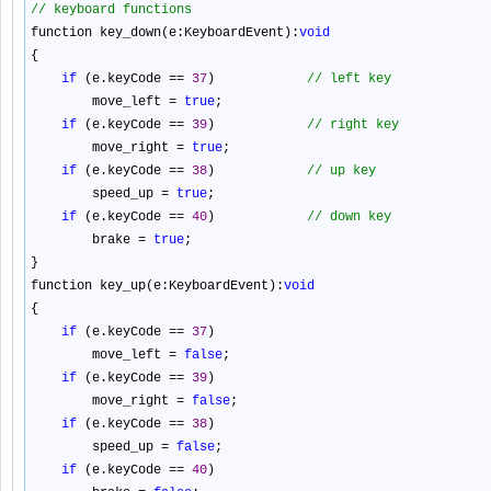
//
keyboard functions
function key_down(e:KeyboardEvent):
void
{
if
(e.keyCode
==
37
)
//
left key
move_left
=
true
;
if
(e.keyCode
==
39
)
//
right key
move_right
=
true
;
if
(e.keyCode
==
38
)
//
up key
speed_up
=
true
;
if
(e.keyCode
==
40
)
//
down key
brake
=
true
;
}
function key_up(e:KeyboardEvent):
void
{
if
(e.keyCode
==
37
)
move_left
=
false
;
if
(e.keyCode
==
39
)
move_right
=
false
;
if
(e.keyCode
==
38
)
speed_up
=
false
;
if
(e.keyCode
==
40
)