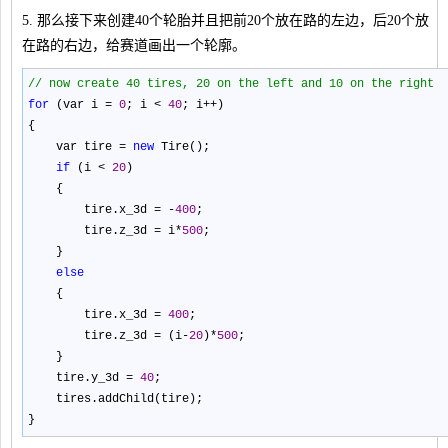
5. 那么接下来创建40个轮胎并且把前20个放在路的左边，后20个放
在路的右边，给赛道画出一个轮廓。
//
now create 40 tires, 20 on the left and 10 on the right
for
(var i
=
0
; i
<
40
; i
++
)
{
var tire
=
new
Tire();
if
(i
<
20
)
{
tire.x_3d
=
-
400
;
tire.z_3d
=
i
*
500
;
}
else
{
tire.x_3d
=
400
;
tire.z_3d
=
(i
-
20
)
*
500
;
}
tire.y_3d
=
40
;
tires.addChild(tire);
}