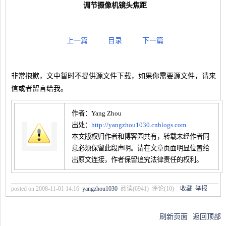
调节摄像机镜头焦距
上一篇
目录
下一篇
非常抱歉，文中暂时不提供源文件下载，如果你需要源文件，请来
信或者留言给我。
作者：Yang Zhou
出处：
http://yangzhou1030.cnblogs.com
本文版权归作者和博客园共有，转载未经作者同
意必须保留此段声明。请在文章页面明显位置给
出原文连接，作者保留追究法律责任的权利。
posted on
2008-11-01 14:16
yangzhou1030
阅读(
6941
) 评论(
10
)
收藏
举报
刷新页面
返回顶部