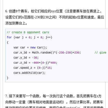
6. 创建8个赛车，给它们相应的xyz位置（注意要赛车放在赛道上，
设置它们的x范围在-230到230之间）不同的起始z位置和速度，最后
添加到舞台上。
//
create 8 opponent cars
for
(var j
=
0
; j
<
8
; j
++
)
{
var car
=
new
Car();
car.x_3d
=
Math.random()
*
(
-
230
-
230
)
+
230
;
//
give 
car.y_3d
=
-
30
;
car.z_3d
=
-
800
+
(
8
-
j)
*
400
;
car.speed_z
=
(
8
-
j)
*
15
;
cars.addChild(car);
}
7. 接下来要写一个函数，每一次执行这个函数，首先把赛车在z方
向移动一定量（赛车相对地面是运动的），然后计算比率，把赛车