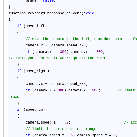
brake
=
false
;
}
function keyboard_response(e:Event):
void
{
if
(move_left)
{
//
move the camera to the left, remember here the fa
camera.x
-=
camera.speed_z
/
6
;
if
(camera.x
<
-
300
) camera.x
=
-
300
;
//
limit your car so it won't go off the road
}
if
(move_right)
{
camera.x
+=
camera.speed_z
/
6
;
if
(camera.x
>
300
) camera.x
=
300
;
//
limit 
road
}
if
(speed_up)
{
camera.speed_z
+=
.
2
;
//
acc
//
limit the car speed in a range
if
(camera.speed_z
<
0
) camera.speed_z
=
0