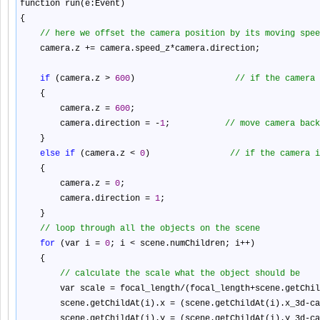
function run(e:Event)
{
//
here we offset the camera position by its moving spee
camera.z
+=
camera.speed_z
*
camera.direction;
if
(camera.z
>
600
)
//
if the camera 
{
camera.z
=
600
;
camera.direction
=
-
1
;
//
move camera back
}
else
if
(camera.z
<
0
)
//
if the camera i
{
camera.z
=
0
;
camera.direction
=
1
;
}
//
loop through all the objects on the scene
for
(var i
=
0
; i
<
scene.numChildren; i
++
)
{
//
calculate the scale what the object should be
var scale
=
focal_length
/
(focal_length
+
scene.getChil
scene.getChildAt(i).x
=
(scene.getChildAt(i).x_3d
-
ca
scene.getChildAt(i).y
=
(scene.getChildAt(i).y_3d
-
ca