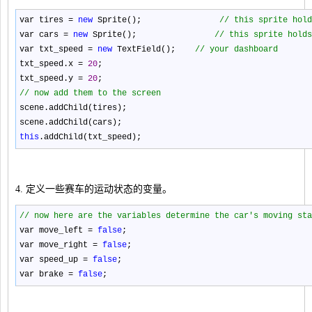
var tires
=
new
Sprite();
//
this sprite hold
var cars
=
new
Sprite();
//
this sprite holds
var txt_speed
=
new
TextField();
//
your dashboard
txt_speed.x
=
20
;
txt_speed.y
=
20
;
//
now add them to the screen
scene.addChild(tires);
scene.addChild(cars);
this
.addChild(txt_speed);
4. 定义一些赛车的运动状态的变量。
//
now here are the variables determine the car's moving sta
var move_left
=
false
;
var move_right
=
false
;
var speed_up
=
false
;
var brake
=
false
;