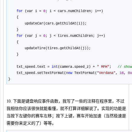
for
(var i
=
0
; i
<
cars.numChildren; i
++
)
{
updateCar(cars.getChildAt(i));
}
for
(var j
=
0
; j
<
tires.numChildren; j
++
)
{
updateTire(tires.getChildAt(j));
}
txt_speed.text
=
int
(camera.speed_z)
+
"
MPH
"
;
//
show
txt_speed.setTextFormat(
new
TextFormat(
"
Verdana
"
,
16
,
0x
}
10. 下面是键盘响应事件函数，我写了一些的注释在程序里，不过
我相信你应该很快就能看懂，就不打算详细解说了。实现的功能是
当按下左键你的赛车左移；按下上键，赛车开始加速（当然极速是
需要你来定义的了）等等。