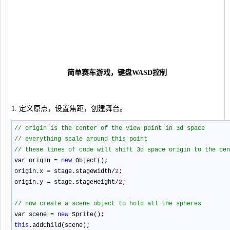
简单赛车游戏，键盘WASD控制
1. 定义原点，设置焦距，创建舞台。
//
origin is the center of the view point in 3d space
//
everything scale around this point
//
these lines of code will shift 3d space origin to the cen
var origin
=
new
Object();
origin.x
=
stage.stageWidth
/
2
;
origin.y
=
stage.stageHeight
/
2
;
//
now create a scene object to hold all the spheres
var scene
=
new
Sprite();
this
.addChild(scene);