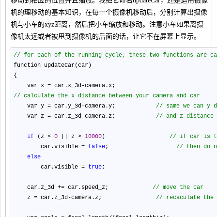
移动到相应的位置并且缩放。我把它命名updateCar，还是运用摄像
机的理移动的基本知识，在每一个摄像机移动后，分别计算出摄像
机与小车的xyz距离，然后把小车缩放和移动。注意小车如果离摄
像机太远或者被甩到摄像机的后面的话，让它不在屏幕上显示。
//
for each of the running cycle, these two functions are ca
function updateCar(car)
{
var x
=
car.x_3d
-
camera.x;
//
calculate the x distance between your camera and car
var y
=
car.y_3d
-
camera.y;
//
same we can y d
var z
=
car.z_3d
-
camera.z;
//
and z distance
if
(z
<
0
||
z
>
10000
)
//
if car is t
car.visible
=
false
;
//
then do n
else
car.visible
=
true
;
car.z_3d
+=
car.speed_z;
//
move the car
z
=
car.z_3d
-
camera.z;
//
recaculate the 