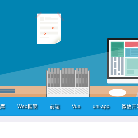
库
Web框架
前端
Vue
uni-app
微信开