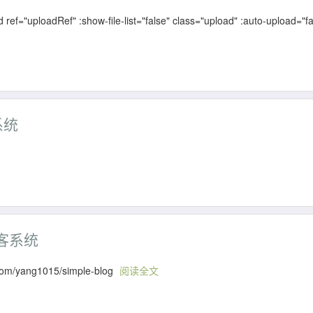
loadRef" :show-file-list="false" class="upload" :auto-upload="fa
系统
博客系统
yang1015/simple-blog
阅读全文