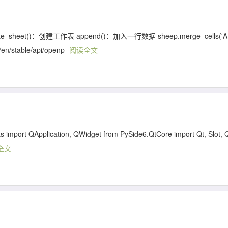
heet()：创建工作表 append()：加入一行数据 sheep.merge_cells('A
n/stable/api/openp
阅读全文
 QApplication, QWidget from PySide6.QtCore import Qt, Slot, 
全文