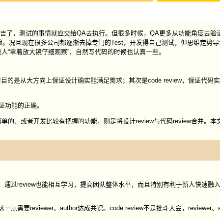
大吉了，测试的事情就应交给QA去执行。但很多时候，QA更多从功能角度去验
。况且现在很多公司都逐渐去掉专门的Test，开发得自己测试，但思维定势导
被人“拿着放大镜仔细观察”，自然写代码的时候也认真一些。
主要目的是从大方向上保证设计确实能满足需求；其次是code review，保证代
保证功能的正确。
的、或者开发比较有把握的功能，则是将设计review与代码review合并。本文
，通过review也能相互学习，提高团队整体水平，而且特别有利于新人快速融
。
这一点需要reviewer、author达成共识。code review不是批斗大会，reviewer、