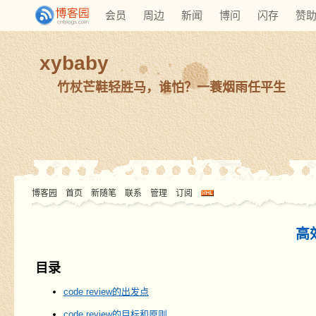
会员
周边
新闻
博问
闪存
赞
xybaby
竹杖芒鞋轻胜马，谁怕？一蓑烟雨任平生
博客园
首页
新随笔
联系
管理
订阅
高效
目录
code review的出发点
code review的目标和原则