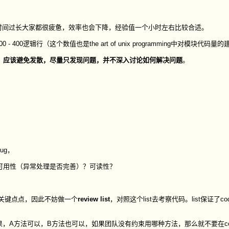
的活动，时间过长大家都很疲惫，效率也会下降，经验值一个小时左右比较合适。
00逻辑行（这个数值也是the art of unix programming中对模块代码量
，应该避免发散，尽量只发现问题，并不深入讨论如何解决问题
。
ug，
可用性（异常处理是否完善）？可读性？
一些关键点点，因此不妨做一个
review list
，对照这个list去考察代码。list保证了code
方法可以，B方法也可以，如果团队没有约束用哪种方法，那么就不要在code 