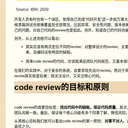
开发人员有时也有一个误区，觉得自己完成“代码开发”这一步就万事
候黑箱测试也很难覆盖到全部情况，比如异常、安全性问题、版本依赖
己的问题，对自己代码的review也是如此。另外，知道自己的代码也
另外，从上述流程可以看出：
其实应该有两次定位不同的review：对整体设计的review，
束，且编码没有明显的缺陷。
用来code review的代码，应该既满足团队代码规范，又基本
在我们的实践中，对于复杂的系统，会要求现先设计review。而对于简单
review其实就是后者：既关注设计，又关注核心代码。
code review的目标和原则
code review的首要目标是：
找出代码中的缺陷，保证代码质量
。其次
团队风格一致。最后，保证每个核心功能有多个同事了解，降低风险
从其核心目标我们就可以看出code review的第一原则：
对事不对人
。
高低之分。