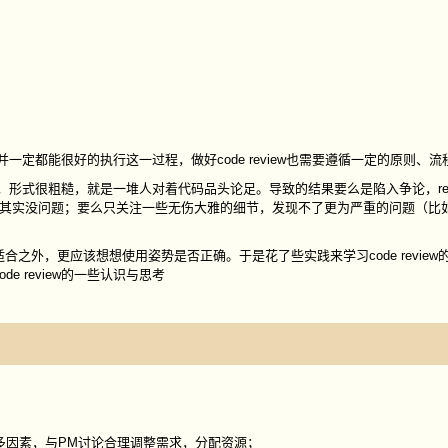
但并一定都能很好的执行这一过程，做好code review也需要遵循一定的原则、
时候，形式很粗糙，就是一堆人对着代码品头论足。导致的结果要么是陷入争论，revi
）辩论说其实没问题；要么只关注一些无伤大雅的细节，发现不了更为严重的问题（比
外，更应该想想使用姿势是否正确。于是花了些实践来学习code review
 review的一些认识与思考
多因素，与PM讨论合理调整需求，分配资源；