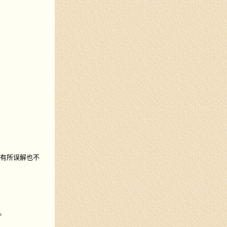
r有所误解也不
。