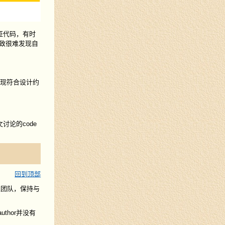
证代码，有时
致很难发现自
码实现符合设计约
讨论的code
回到顶部
入团队，保持与
author并没有