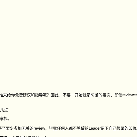
有谁来给你免费建议和指导呢？因此，不要一开始就是防御的姿态，即使reviewe
下几点：
效考核。
，甚至要少参加无关的review，毕竟任何人都不希望给Leader留下自己很菜的印象