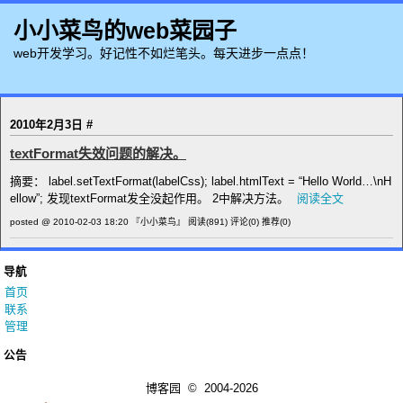
小小菜鸟的web菜园子
web开发学习。好记性不如烂笔头。每天进步一点点！
2010年2月3日
#
textFormat失效问题的解决。
摘要： label.setTextFormat(labelCss); label.htmlText = “Hello World…\nH
ellow”; 发现textFormat发全没起作用。 2中解决方法。
阅读全文
posted @ 2010-02-03 18:20 『小小菜鸟』
阅读(891)
评论(0)
推荐(0)
导航
首页
联系
管理
公告
博客园
© 2004-2026