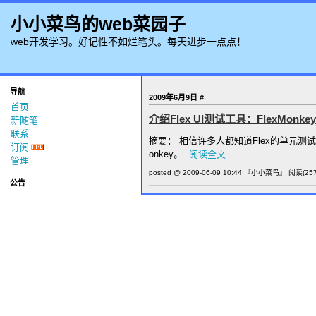
小小菜鸟的web菜园子
web开发学习。好记性不如烂笔头。每天进步一点点！
导航
2009年6月9日
#
首页
介绍Flex UI测试工具：FlexMonkey
新随笔
联系
摘要： 相信许多人都知道Flex的单元测试工
订阅
onkey。
阅读全文
管理
posted @ 2009-06-09 10:44 『小小菜鸟』
阅读(257
公告