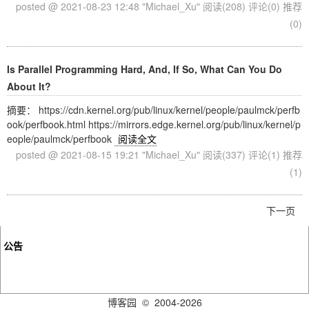
posted @ 2021-08-23 12:48 "Michael_Xu"
阅读(208)
评论(0)
推荐
(0)
Is Parallel Programming Hard, And, If So, What Can You Do
About It?
摘要： https://cdn.kernel.org/pub/linux/kernel/people/paulmck/perfb
ook/perfbook.html https://mirrors.edge.kernel.org/pub/linux/kernel/p
eople/paulmck/perfbook
阅读全文
posted @ 2021-08-15 19:21 "Michael_Xu"
阅读(337)
评论(1)
推荐
(1)
下一页
公告
博客园
© 2004-2026