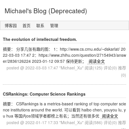
Michael's Blog (Deprecated)
博客园
首页
联系
管理
The evolution of intellectual freedom.
摘要： 分享几张有趣的图： 1：http://www.cs.cmu.edu/~dskarlat/ 20
22-03-03 17:47 2：https://www.zhihu.com/question/27154943/answ
er/2836126224 2023-01-12 09:57 保持更新；
阅读全文
posted @ 2022-03-03 17:47 "Michael_Xu"
阅读(125)
评论(0)
推荐
(0)
CSRankings: Computer Science Rankings
摘要： CSRankings is a metrics-based ranking of top computer scie
nce institutions around the world. 可以看到 haibo chen, youyou lu, y
u hua 等国内os领域学者都榜上有名；当然还有很多优
阅读全文
posted @ 2022-01-17 17:33 "Michael_Xu"
阅读(586)
评论(0)
推荐