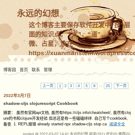
永远的幻想
这个博客主要保存软件开发中“技”层
面的知识点。 “术”、“道”，以及紫
微、占星，放在
https://xuanmanstein.wordpress.c
博客园
首页
联系
管理
上一页
1
2
3
4
5
6
···
25
下一页
2022年3月7日
shadow-cljs clojurescript Cookbook
摘要： 虽然有官网api文档, 虽然有https://cljs.info/cheatsheet/, 虽然有cloj
ure的书和clojure开发经验.但总还是有一些磕磕绊绊. 自己写个cookbook,
备查. 1. REPL报错 already started npx shadow-cljs stop ca
阅读全文
posted @ 2022-03-07 14:41 永远的幻想
阅读(261)
评论(0)
推荐(0)