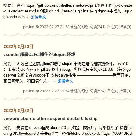
摘要： 参考 https://github.com/thheller/shadow-cljs 1创建工程 npx create
-cljs-project test-cljs 创建 git cd ./test-cljs git init 在.gitignore中增加 .lsp.c
lj-kondo.calva
阅读全文
posted @ 2022-02-27 21:58 永远的幻想
阅读(241)
评论(0)
推荐(0)
2022年2月23日
vscode 部署Calva插件的clojure环境
摘要： 因为已经之前用lein部署了clojure不确定是否是前提条件。 win10
： 1 安装jdk 在win下 jdk15 以上有bug，所以我只安装jdk11.0.9 （兼容ge
oserver 2.8) 2 在vscode里 安装calva插件 —————————后面开始，
和官网无关，和国情有关——
阅读全文
posted @ 2022-02-23 19:54 永远的幻想
阅读(574)
评论(0)
推荐(0)
2022年2月22日
vmware ubuntu after suspend docker0 lost ip
摘要： 安装在vmware里的ubuntu20 ，挂起，恢复后，网络就断了 检查ifc
onfig 发现是docker0 丢失ip 地址正常的dcker0 docker0: flags=4099<UP,B