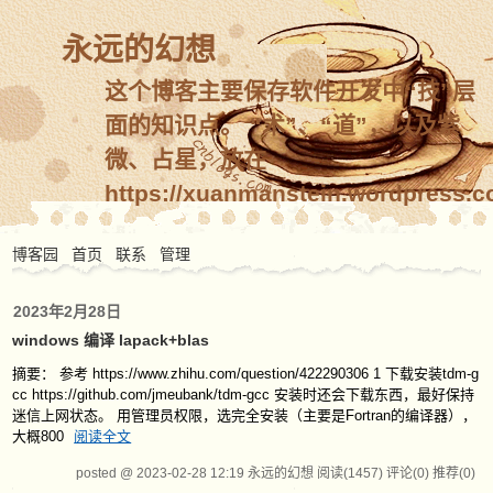
永远的幻想
这个博客主要保存软件开发中“技”层
面的知识点。 “术”、“道”，以及紫
微、占星，放在
https://xuanmanstein.wordpress.c
博客园
首页
联系
管理
2023年2月28日
windows 编译 lapack+blas
摘要： 参考 https://www.zhihu.com/question/422290306 1 下载安装tdm-g
cc https://github.com/jmeubank/tdm-gcc 安装时还会下载东西，最好保持
迷信上网状态。 用管理员权限，选完全安装（主要是Fortran的编译器），
大概800
阅读全文
posted @ 2023-02-28 12:19 永远的幻想
阅读(1457)
评论(0)
推荐(0)