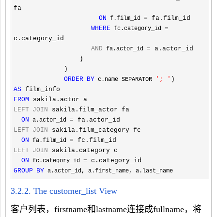
fa

ON
=
 fa.film_id

 f.film_id 
WHERE
=
 fc.category_id 
c.category_id

AND
=
 a.actor_id

 fa.actor_id 
                 )

             )

ORDER
BY
'
; 
'
 c.name SEPARATOR 
AS
FROM
LEFT
JOIN
 sakila.film_actor fa

ON
=
 a.actor_id 
LEFT
JOIN
 sakila.film_category fc

ON
=
 fa.film_id 
LEFT
JOIN
 sakila.category c

ON
=
 fc.category_id 
GROUP
BY
 a.actor_id, a.first_name, a.last_name
3.2.2. The customer_list View
客户列表，firstname和lastname连接成fullname，将