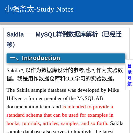
小强斋太-Study Notes
Sakila——MySQL样例数据库解析（已经迁
移）
一、Introduction
目
Sakila可以作为数据库设计的参考,也可作为实验数
录
导
据。我是用作数据仓库和ODI学习的实验数据。
航
The Sakila sample database was developed by Mike
Hillyer, a former member of the MySQL AB
documentation team, and
is intended to provide a
standard schema that can be used for examples in
books, tutorials, articles, samples, and so forth.
Sakila
sample database also serves to highlight the latest