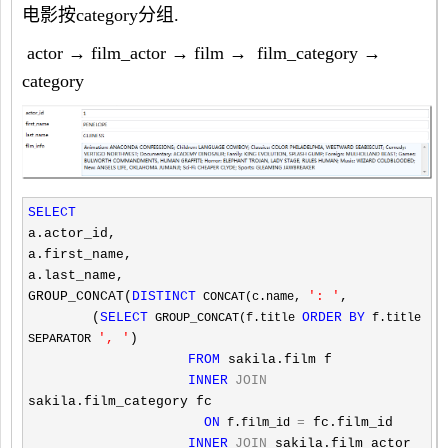
电影按category分组.
actor →
film_actor →
film
→
film_category →
category
SELECT
a.actor_id,

a.first_name,

a.last_name,

GROUP_CONCAT(
DISTINCT
'
: 
'
,

 CONCAT(c.name, 
        (
SELECT
ORDER
BY
 GROUP_CONCAT(f.title 
 f.title 
'
, 
'
)

SEPARATOR 
FROM
 sakila.film f

INNER
JOIN
sakila.film_category fc

ON
=
 fc.film_id

 f.film_id 
INNER
JOIN
 sakila.film_actor 