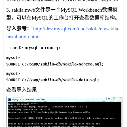
3. sakila.mwb文件是一个MySQL Workbench数据模
型，可以在MySQL的工作台打开查看数据库结构。
导入参考：
http://dev.mysql.com/doc/sakila/en/sakila-
installation.html
shell>
mysql -u root -p
mysql> 
SOURCE 
C:/temp/sakila-db
/sakila-schema.sql;
mysql> 
SOURCE 
C:/temp/sakila-db
/sakila-data.sql;
查看导入结果