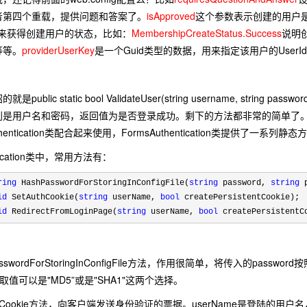
者第四个重载，提供问题和答案了。
isApproved
这个参数表示创建的用户
用来获得创建用户的状态，比如：
MembershipCreateStatus.Success
说明
等等。
providerUserKey
是一个Guid类型的数据，用来指定该用户的UserI
lic static bool ValidateUser(string username, st
是用户名和密码，返回值为是否登录成功。剩下的方法都非常的简单了。大家应
hentication类配合起来使用，FormsAuthentication类提供了一系
tication类中，常用方法有：
ring
HashPasswordForStoringInConfigFile(
string
password,
string
p
id
SetAuthCookie(
string
userName,
bool
createPersistentCookie);
id
RedirectFromLoginPage(
string
userName,
bool
createPersistentC
wordForStoringInConfigFile方法，作用很简单，将传入的passw
at的取值可以是"MD5”或是"SHA1"这两个选择。
ookie方法，向客户端发送身份验证的票据。userName是登陆的用户名，creat