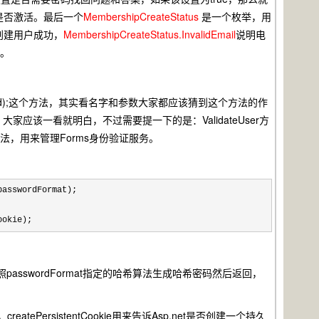
是否激活。最后一个
MembershipCreateStatus
是一个枚举，用
创建用户成功，
MembershipCreateStatus.InvalidEmail
说明电
d。
ring password);这个方法，其实看名字和参数大家都应该猜到这个方法的作
该一看就明白，不过需要提一下的是：ValidateUser方
列静态方法，用来管理Forms身份验证服务。
asswordFormat);
ookie);
ord按照passwordFormat指定的哈希算法生成哈希密码然后返回，
ePersistentCookie用来告诉Asp.net是否创建一个持久