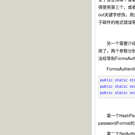
得使用第三个，或
out关键字修饰，
子邮件的格式错误
另一个需要介绍的就是pub
用了，两个参数分别
法经常和FormsAut
FormsAuthen
public
static
st
public
static
vo
public
static
vo
第一个HashPass
passwordForm
第二个SetAuthC