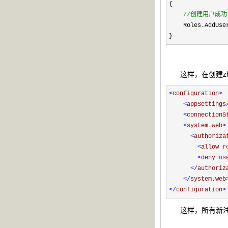
{
//
创建用户成功,
Roles.AddUser
}
这样，在创建zha
<
configuration
>
<
appSettings
<
connectionS
<
system.web
>
<
authoriza
<
allow
r
<
deny
us
</
authoriz
</
system.web
</
configuration
>
这样，所有新注册