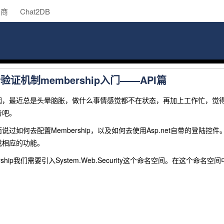
助商
Chat2DB
份验证机制membership入门——API篇
最近总是头晕脑胀，做什么事情感觉都不在状态，再加上工作忙，觉得好
务吧。
如何去配置Membership，以及如何去使用Asp.net自带的登陆控件
成相应的功能。
ship我们需要引入
System.Web.Security
这个命名空间。在这个命名空间