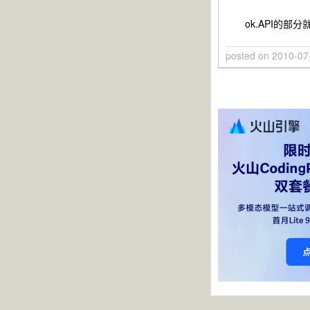
ok.API的部分
posted on
2010-07