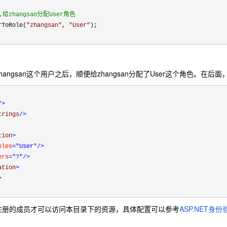
给zhangsan分配User角色
ToRole(
"
zhangsan
"
,
"
User
"
);
ngsan这个用户之后，顺便给zhangsan分配了User这个角色。在
/>
trings
/>
tion
>
oles
="User"
/>
ers
="?"
/>
ation
>
>
的成员才可以访问本目录下的资源，具体配置可以参考
ASP.NET身份