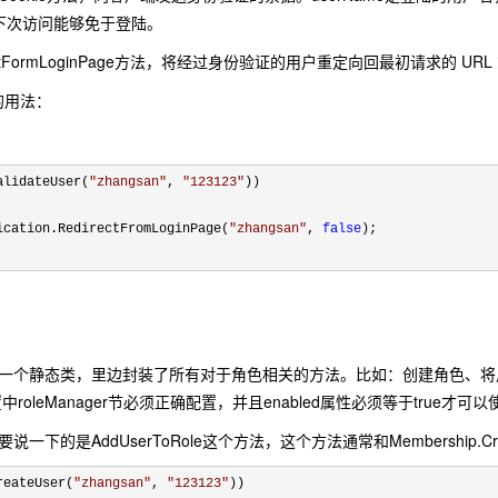
户下次访问能够免于登陆。
tFormLoginPage方法，将经过身份验证的用户重定向回最初请求的 URL 
用法：
lidateUser(
"
zhangsan
"
,
"
123123
"
))
tion.RedirectFromLoginPage(
"
zhangsan
"
,
false
);
一个静态类，里边封装了所有对于角色相关的方法。比如：创建角色、将用
g配置中roleManager节必须正确配置，并且enabled属性必须等于true才可
一下的是AddUserToRole这个方法，这个方法通常和Membership.C
reateUser(
"
zhangsan
"
,
"
123123
"
))