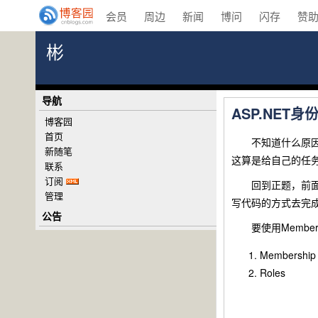
会员
周边
新闻
博问
闪存
赞
彬
导航
ASP.NET身
博客园
首页
不知道什么原因，
新随笔
这算是给自己的任
联系
订阅
回到正题，前面说过
管理
写代码的方式去完
公告
要使用Member
Membership
Roles