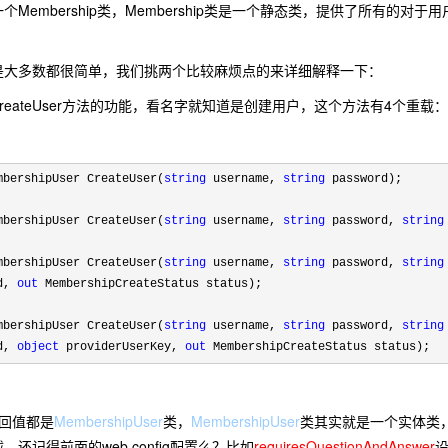
embership类，Membership类是一个静态类，提供了所有的对
多数都很简单，我们挑两个比较麻烦点的来详细解释一下：
.CreateUser方法的功能，看名字就知道是创建用户，这个方法有4个重载：
bershipUser CreateUser(
string
username,
string
password);
bershipUser CreateUser(
string
username,
string
password,
string
bershipUser CreateUser(
string
username,
string
password,
string
ed,
out
MembershipCreateStatus status);
bershipUser CreateUser(
string
username,
string
password,
string
ed,
object
providerUserKey,
out
MembershipCreateStatus status);
回值都是
MembershipUser
类，
MembershipUser
类其实就是一个实体类
还记得前面的web.config配置么？比如
requiresQuestionAndAnswer
设