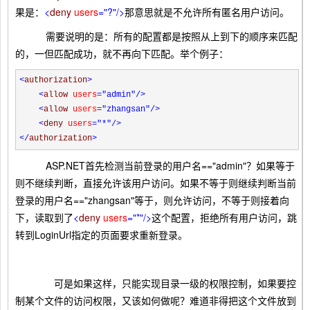
果是：
<
deny
users
="?"
/>
那意思就是不允许所有匿名用户访问。
需要说明的是：所有的配置都是按照从上到下的顺序来匹配
的，一但匹配成功，就不再向下匹配。举个例子：
<
authorization
>
<
allow
users
="admin"
/>
<
allow
users
="zhangsan"
/>
<
deny
users
="*"
/>
</
authorization
>
ASP.NET首先检测当前登录的用户名=="admin"？如果等于
则不继续判断，直接允许该用户访问。如果不等于则继续判断当前
登录的用户名=="zhangsan"等于，则允许访问，不等于则接着向
下，读取到了
<
deny
users
="*"
/>
这个配置，拒绝所有用户访问，跳
转到LoginUrl指定的页面要求重新登录。
可是如果这样，只能实现目录一级的权限控制，如果要控
制某个文件的访问权限，又该如何做呢？难道非得把这个文件放到