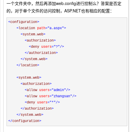
一个文件夹中，然后再添加web.config进行控制么？答案是否定
的，对于单个文件的访问控制，ASP.NET也有相应的配置：
<
configuration
>
<
location
path
="a.aspx"
>
<
system.web
>
<
authorization
>
<
deny
users
="?"
/>
</
authorization
>
</
system.web
>
</
location
>
<
system.web
>
<
authorization
>
<
allow
users
="admin"
/>
<
allow
users
="zhangsan"
/>
<
deny
users
="*"
/>
</
authorization
>
</
system.web
>
</
configuration
>