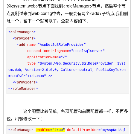
的<system.web>节点下面找到<roleManager>节点，然后整个节
点复制过来到web.config中去，一般会有两个<add>子结点,我们删
除一个，留下一个就可以了。全部内容如下：
<
roleManager
>
<
providers
>
<
add
name
="AspNetSqlRoleProvider"
connectionStringName
="LocalSqlServer"
applicationName
="/"
type
="System.Web.Security.SqlRoleProvider, Syst
em.Web, Version=2.0.0.0, Culture=neutral, PublicKeyToken
=b03f5f7f11d50a3a"
/>
</
providers
>
</
roleManager
>
这个配置比较简单，各项配置和前面配置都一样，不再多
说。稍微修改一下：
<
roleManager
enabled
="true"
defaultProvider
="myAspNetSql