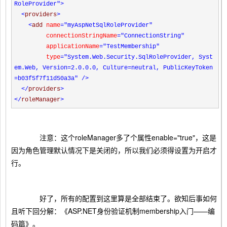
RoleProvider"
>
<
providers
>
<
add
name
="myAspNetSqlRoleProvider"
connectionStringName
="ConnectionString"
applicationName
="TestMembership"
type
="System.Web.Security.SqlRoleProvider, Syst
em.Web, Version=2.0.0.0, Culture=neutral, PublicKeyToken
=b03f5f7f11d50a3a"
/>
</
providers
>
</
roleManager
>
注意：这个roleManager多了个属性enable="true"，这是
因为角色管理默认情况下是关闭的，所以我们必须得设置为开启才
行。
好了，所有的配置到这里算是全部结束了。欲知后事如何
且听下回分解：《ASP.NET身份验证机制membership入门——编
码篇》。