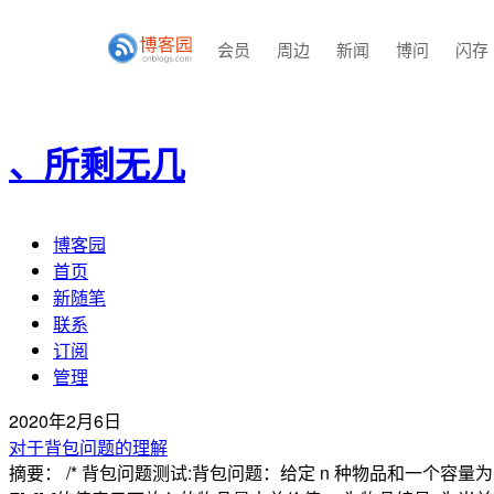
会员
周边
新闻
博问
闪存
、所剩无几
博客园
首页
新随笔
联系
订阅
管理
2020年2月6日
对于背包问题的理解
摘要： /* 背包问题测试:背包问题：给定 n 种物品和一个容量