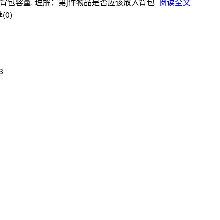
当前背包容量. 理解：第j件物品是否应该放入背包
阅读全文
(0)
3