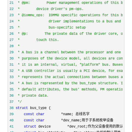
21
22
23
24
25
26
27
28
29
30
31
32
33
34
35
36
37
*/
38
struct
39
const
char
        *
40
const
char
        *
41
struct
 device        *