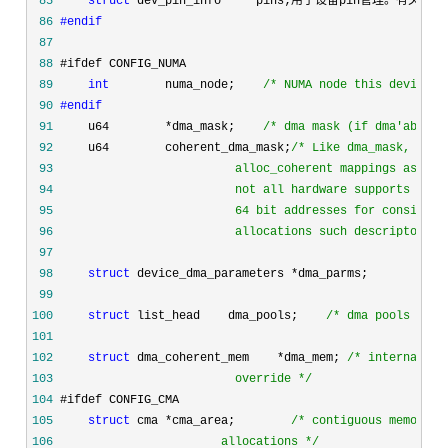
 85
struct
 dev_pin_info    *
pins;
用于设备pin管理。
有关详细信息
 86
#endif
 87
 88
 89
int
        numa_node;    
/*
 NUMA node this device i
 90
#endif
 91
     u64        *dma_mask;    
/*
 dma mask (if dma'able d
 92
     u64        coherent_dma_mask;
/*
 93
 94
 95
 96
                         allocations such descriptors. 
 97
 98
struct
 device_dma_parameters *
 99
100
struct
 list_head    dma_pools;    
/*
 dma pools (if 
101
102
struct
 dma_coherent_mem    *dma_mem; 
/*
103
                         override 
*/
104
105
struct
 cma *cma_area;        
/*
106
                       allocations 
*/