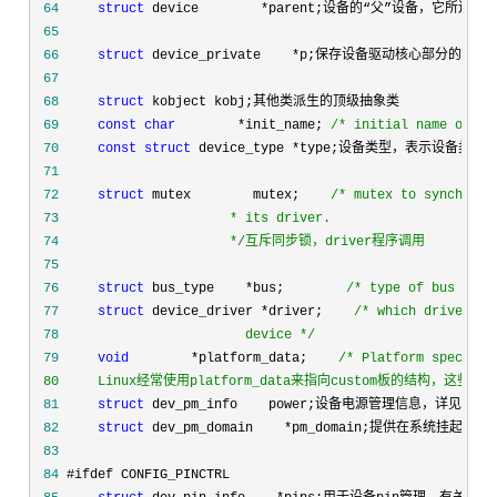
 64
struct
 device        *
parent;
设备的“父”设备，它所连接
 65
 66
struct
 device_private    *
p;
保存设备驱动核心部分的私有
 67
 68
struct
 69
const
char
        *init_name; 
/*
 initial name of th
 70
const
struct
 device_type *
 71
 72
struct
 mutex        mutex;    
/*
 73
 74
*/互斥同步锁，driver程序调用
 75
 76
struct
 bus_type    *bus;        
/*
 type of bus devi
 77
struct
 device_driver *driver;    
/*
 78
                       device 
*/
 79
void
        *platform_data;    
/*
 Platform specific
 80     Linux经常使用platform_data来指向custom板的结构，
 81
struct
 82
struct
 dev_pm_domain    *
 83
 84