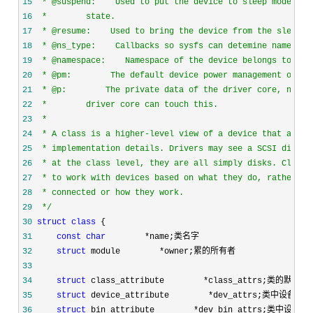
15
16
17
18
19
20
21
22
23
24
25
26
27
28
29
*/
30
struct
class
31
const
char
        *
32
struct
 module        *
33
34
struct
 class_attribute        *
35
struct
 device_attribute        *
36
struct
 bin_attribute        *