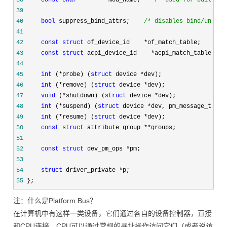
38
const
char
        *mod_name;    
/*
 used for built-in
39
40
bool
 suppress_bind_attrs;    
/*
 disables bind/unbind
41
42
const
struct
 of_device_id    *
43
const
struct
 acpi_device_id    *
44
45
int
 (*probe) (
struct
 device *
46
int
 (*remove) (
struct
 device *
47
void
 (*shutdown) (
struct
 device *
48
int
 (*suspend) (
struct
 device *
49
int
 (*resume) (
struct
 device *
50
const
struct
 attribute_group **
51
52
const
struct
 dev_pm_ops *
53
54
struct
 driver_private *
55
 };
注：什么是Platform Bus？
在计算机中有这样一类设备，它们通过各自的设备控制器，直接
和CPU连接，CPU可以通过常规的寻址操作访问它们（或者说访