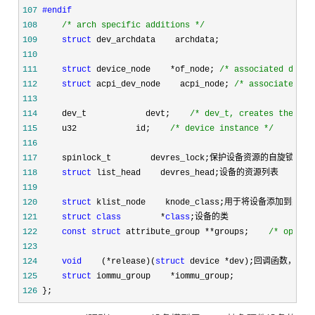
107
#endif
108
/*
 arch specific additions 
*/
109
struct
110
111
struct
 device_node    *of_node; 
/*
 associated devic
112
struct
 acpi_dev_node    acpi_node; 
/*
 associated AC
113
114
     dev_t            devt;    
/*
 dev_t, creates the sys
115
     u32            id;    
/*
 device instance 
*/
116
117
118
struct
119
120
struct
121
struct
class
        *
class
122
const
struct
 attribute_group **groups;    
/*
 option
123
124
void
    (*release)(
struct
 device *
125
struct
 iommu_group    *
126
 };