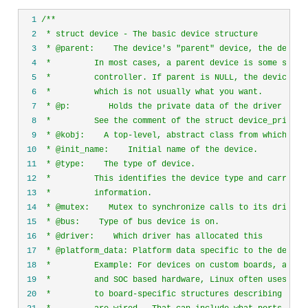
  1
/*
  2
  3
  4
  5
  6
  7
  8
  9
 10
 11
 12
 13
 14
 15
 16
 17
 18
 19
 20