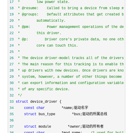
17
18
19
20
21
22
23
24
25
26
27
28
29
30
31
32
*/
33
struct
34
const
char
        *
35
struct
 bus_type        *
36
37
struct
 module        *