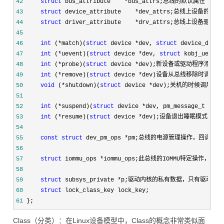
42
struct
 bus_attribute    *
43
struct
 device_attribute    *
44
struct
 driver_attribute    *
45
46
int
 (*match)(
struct
 device *dev, 
struct
 device_drive
47
int
 (*uevent)(
struct
 device *dev, 
struct
 kobj_uevent
48
int
 (*probe)(
struct
 device *
49
int
 (*remove)(
struct
 device *
dev)
设备从总线移除时调用。
50
void
 (*shutdown)(
struct
 device *
51
52
int
 (*suspend)(
struct
 device *
53
int
 (*resume)(
struct
 device *
54
55
const
struct
 dev_pm_ops *
56
57
struct
 iommu_ops *
58
59
struct
 subsys_private *
60
struct
61
 };
Class（分类）：在Linux设备模型中，Class的概念非常类似面