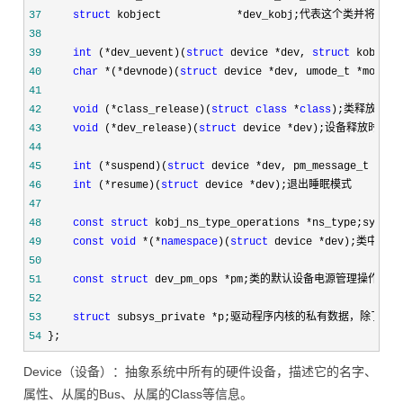
37
struct
 kobject            *
38
39
int
 (*dev_uevent)(
struct
 device *dev, 
struct
 kobj_ue
40
char
 *(*devnode)(
struct
 device *dev, umode_t *
41
42
void
 (*class_release)(
struct
class
 *
class
43
void
 (*dev_release)(
struct
 device *
44
45
int
 (*suspend)(
struct
 device *
46
int
 (*resume)(
struct
 device *
47
48
const
struct
 kobj_ns_type_operations *
49
const
void
 *(*
namespace
)(
struct
 device *
50
51
const
struct
 dev_pm_ops *
52
53
struct
 subsys_private *
54
 };
Device（设备）：抽象系统中所有的硬件设备，描述它的名字、
属性、从属的Bus、从属的Class等信息。