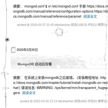
摘要： mongod.conf $ vi /etc/mongod.conf 手册 https://docs.
ongodb.com/manual/reference/configuration-options https://d
cs.mongodb.com/manual/reference/paramet
阅读全文
posted @ 2020-03-27 11:45 xibuhaohao
阅读(10823)
评论(1)
推荐(1)
2020年3月26日
MongoDB 启动后告警
摘要： 在系统上安装mongodb之后报错。 (安装教程地址: http
s://docs.mongodb.com/master/tutorial/install-mongodb-on-red
hat/) 错误信息: WARNING: /sys/kernel/mm/transparent_hugep
ge/e
阅读全文
posted @ 2020-03-26 22:13 xibuhaohao
阅读(400)
评论(0)
推荐(0)