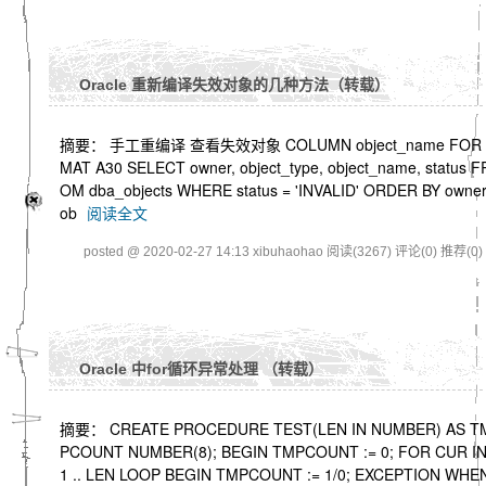
Oracle 重新编译失效对象的几种方法（转载）
摘要： 手工重编译 查看失效对象 COLUMN object_name FOR
MAT A30 SELECT owner, object_type, object_name, status F
OM dba_objects WHERE status = 'INVALID' ORDER BY owner
ob
阅读全文
posted @ 2020-02-27 14:13 xibuhaohao
阅读(3267)
评论(0)
推荐(0)
Oracle 中for循环异常处理 （转载）
摘要： CREATE PROCEDURE TEST(LEN IN NUMBER) AS T
PCOUNT NUMBER(8); BEGIN TMPCOUNT := 0; FOR CUR I
1 .. LEN LOOP BEGIN TMPCOUNT := 1/0; EXCEPTION WHE