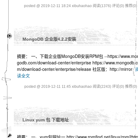
posted @ 2019-12-11 18:24 xibuhaohao
阅读(1376)
评论(0)
推荐(0)
MongoDB 企业版4.2.2安装
摘要： 一、下载企业版MongoDB安装RPM包 --https://www.mo
godb.com/download-center/enterprise https://www.mongodb.
m/download-center/enterprise/release 社区版：http://mirror
读全文
posted @ 2019-12-11 11:45 xibuhaohao
阅读(2243)
评论(0)
推荐(0)
Linux yum 包 下载地址
摘要： 一、yum包网址一 http://www.rpmfind.net/linux/rpm2ht