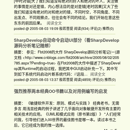
[中时对错]大了我们知道没有绝对的好人和绝对的坏人，关注做
的事情是对还是错，内心想法目的是对是错[老时因果]又大了些
我们知道没有绝对的对和绝对的错，不同时空，不同角度、不同
出发点、不同观察点，往往会有不同的结论。我们开始在意这些
东东的前因后果。
阅读全文
posted @ 2005-08-03 19:09 般若菩提
阅读(934)
评论(2)
推荐(0)
SharpDevelop自动命令启动UI部分（看SharpDevelop
源码分析笔记随想）
摘要： 参见：Fbt2008的大作 SharpDevelop源码分析笔记(一)源
文档 <http://www.cnblogs.com/fbt2008/archive/2005/08/02/205
785.aspx?Pending=true> 在Fbt2008的大作中描述了SharpDevel
op其Runtime的启动过程，我把其中GUI启动补充一下。其中写
到如下系统代码启动片断系统代码：//这段...
阅读全文
posted @ 2005-08-03 13:37 般若菩提
阅读(4859)
评论(0)
推荐(0)
强烈推荐两本经典OO书籍以及对用例编写的启发
摘要： 《敏捷软件开发：原则、模式与实践 》 经典老书，无需
多言 用浅显经典的例子讲述了几乎面向对象敏捷开发所有主要的
相关技术的应用。《UML和模式应用（原书第2版）》 "人们经常
问我，引导他们进入00世界的最佳图书是哪一本。读过本书之
后，它已经成为我的惟一选择。