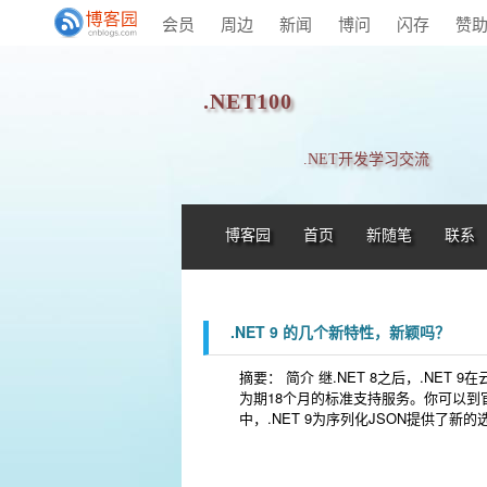
会员
周边
新闻
博问
闪存
赞
.NET100
.NET开发学习交流
博客园
首页
新随笔
联系
.NET 9 的几个新特性，新颖吗？
摘要： 简介 继.NET 8之后，.NE
为期18个月的标准支持服务。你可以到官网下载
中，.NET 9为序列化JSON提供了新