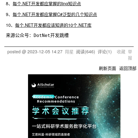
8、
每个.NET开发都应掌握的linq知识点
9、
每个.NET开发都应掌握C#泛型的几个知识点
10、
每个.NET开发都应该知道的10个.NET库
posted @
2023-12-05 14:27
翔星
阅读(
646
) 评论(
1
)
收藏
举
报
刷新页面
返回顶部