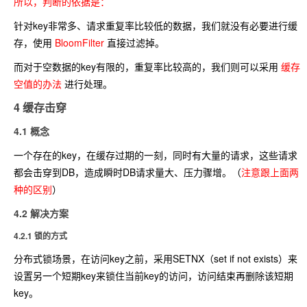
所以，判断的依据是：
针对key非常多、请求重复率比较低的数据，我们就没有必要进行缓
存，使用
BloomFilter
直接过滤掉。
而对于空数据的key有限的，重复率比较高的，我们则可以采用
缓存
空值的办法
进行处理。
4 缓存击穿
4.1 概念
一个存在的key，在缓存过期的一刻，同时有大量的请求，这些请求
都会击穿到DB，造成瞬时DB请求量大、压力骤增。（
注意跟上面两
种的区别
）
4.2 解决方案
4.2.1 锁的方式
分布式锁场景，在访问key之前，采用SETNX（set if not exists）来
设置另一个短期key来锁住当前key的访问，访问结束再删除该短期
key。