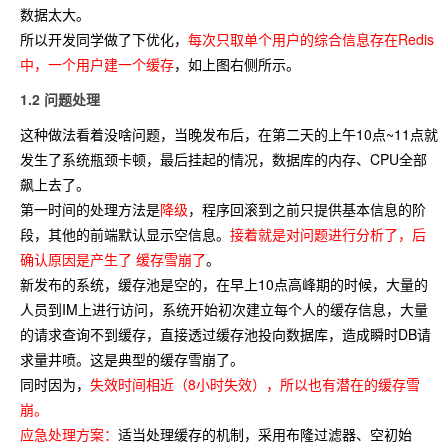
数据太大。
所以开发同学做了下优化，
每次只取单个用户的综合信息存在Redis
中，一个用户建一个缓存
，如上图右侧所示。
1.2 问题处理
这种做法看着没啥问题，当晚发布后，在第二天的上午10点~11点就
发生了系统瓶颈卡顿，最后挂起的情况，数据库的内存、CPU全部
飙上去了。
第一时间的处理方法是
降级
，程序回滚到之前只提供基本信息的阶
段，其他的前端默认显示空信息。
接着就是对问题进行分析了，后
确认原因是产生了 缓存雪崩了
。
新发布的系统，缓存池是空的，在早上10点高峰期的时候，大量的
人员到IM上进行访问，系统开始初次建立每个人的缓存信息，大量
的请求查询不到缓存，直接透过缓存池投向数据库，造成瞬时DB请
求量井喷。这是典型的缓存雪崩了。
同时因为，
失效时间相近（8小时失效），所以也有潜在的缓存雪
崩。
应急处理方案：
适当处理缓存的机制，采用布隆过滤器、空初始