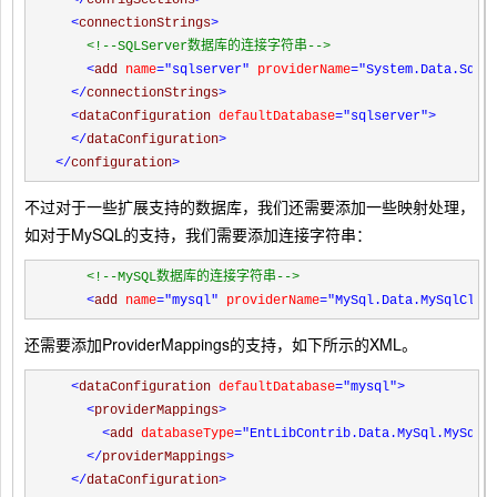
<
connectionStrings
>
<!--
SQLServer数据库的连接字符串
-->
<
add 
name
="sqlserver"
 providerName
="System.Data.SqlC
</
connectionStrings
>
<
dataConfiguration 
defaultDatabase
="sqlserver"
>
</
dataConfiguration
>
</
configuration
>
不过对于一些扩展支持的数据库，我们还需要添加一些映射处理，
如对于MySQL的支持，我们需要添加连接字符串：
<!--
MySQL数据库的连接字符串
-->
<
add 
name
="mysql"
 providerName
="MySql.Data.MySqlClie
还需要添加ProviderMappings的支持，如下所示的XML。
<
dataConfiguration 
defaultDatabase
="mysql"
>
<
providerMappings
>
<
add 
databaseType
="EntLibContrib.Data.MySql.MySqlD
</
providerMappings
>
</
dataConfiguration
>