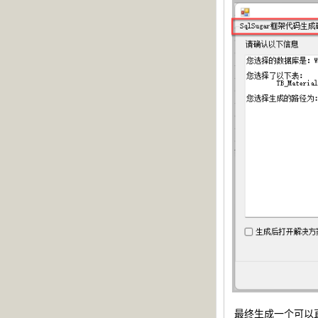
最终生成一个可以