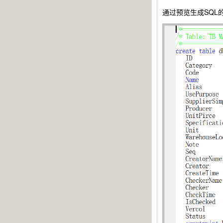
通过预览生成SQ