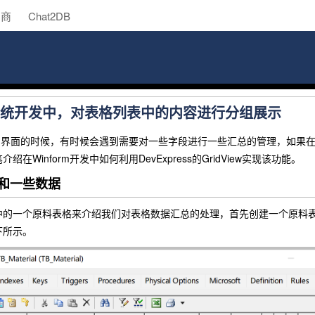
助商
Chat2DB
rm系统开发中，对表格列表中的内容进行分组展示
orm界面的时候，有时候会遇到需要对一些字段进行一些汇总的管理，如
在Winform开发中如何利用DevExpress的GridView实现该功能。
和一些数据
中的一个原料表格来介绍我们对表格数据汇总的处理，首先创建一个原料表用来
下所示。