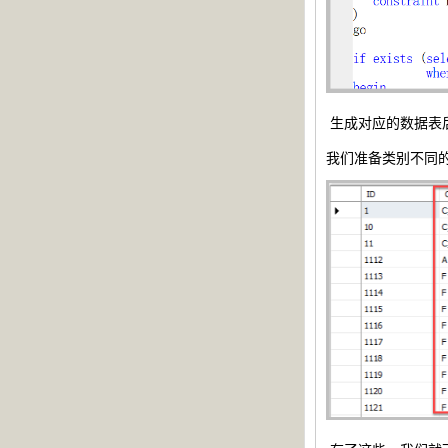
生成对应的数据表
我们准备类别不同