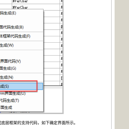
成底层框架的支持代码，如下确定界面所示。