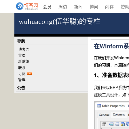
会员
周边
新闻
博问
闪存
赞
wuhuacong(伍华聪)的专栏
导航
在Winfo
博客园
首页
在我们开发Winf
新随笔
们的预期，本篇随笔介绍
联系
订阅
1、准备数据表
管理
我们来以ERP系统
公告
建模工具设计，如