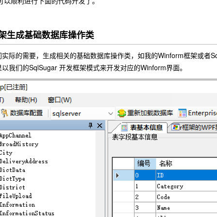
可以顺利进行下面的代码开发了。
框架生成基础数据库操作类
际的需要，生成相关的基础数据库操作类，如我的Winform框架或者SqlS
我们的SqlSugar 开发框架模式来开发对应的Winform界面。