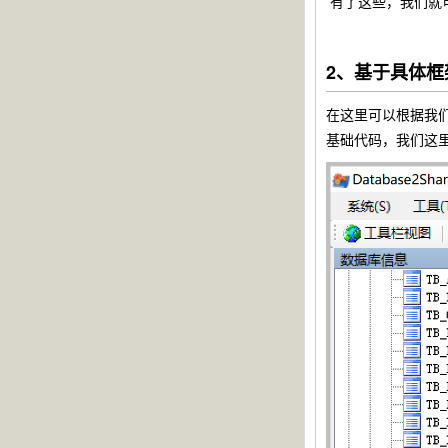
有了这些，我们就
2、基于具体
在这里可以根据我们实
基础代码，我们这里以