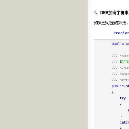
1、DES加密字符
如果想可逆的算法
#regio
public
c
///
<sum
///
使用
///
</su
///
<par
///
<ret
public
s
{
try
{
}
catc
{