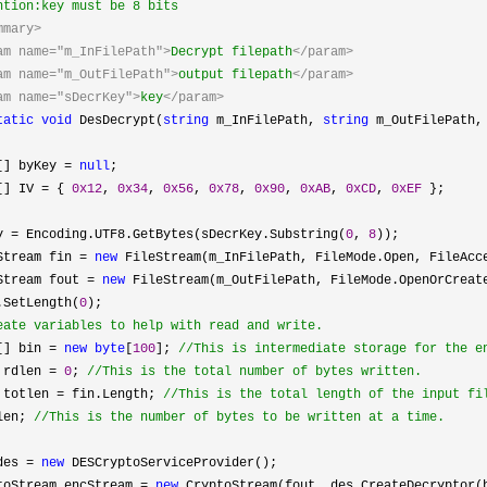
tion:key must be 8 bits
mmary>
am name="m_InFilePath">
Decrypt filepath
</param>
am name="m_OutFilePath">
output filepath
</param>
am name="sDecrKey">
key
</param>
tatic
void
DesDecrypt(
string
m_InFilePath,
string
m_OutFilePath
[] byKey
=
null
;
[] IV
=
{
0x12
,
0x34
,
0x56
,
0x78
,
0x90
,
0xAB
,
0xCD
,
0xEF
};
y
=
Encoding.UTF8.GetBytes(sDecrKey.Substring(
0
,
8
));
am fin
=
new
FileStream(m_InFilePath, FileMode.Open, FileAcc
am fout
=
new
FileStream(m_OutFilePath, FileMode.OpenOrCreat
ength(
0
);
eate variables to help with read and write.
[] bin
=
new
byte
[
100
];
//
This is intermediate storage for the 
rdlen
=
0
;
//
This is the total number of bytes written.
totlen
=
fin.Length;
//
This is the total length of the input f
en;
//
This is the number of bytes to be written at a time.
es
=
new
DESCryptoServiceProvider();
am encStream
=
new
CryptoStream(fout, des.CreateDecryptor(b