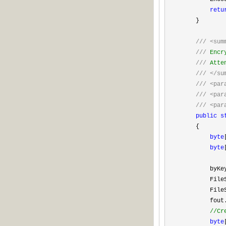
retu
}
///
<sum
///
Encr
///
Atten
///
</su
///
<par
///
<par
///
<par
public
s
{
byte
byte
byKe
FileStre
FileStre
fout.SetL
//
Cr
byte