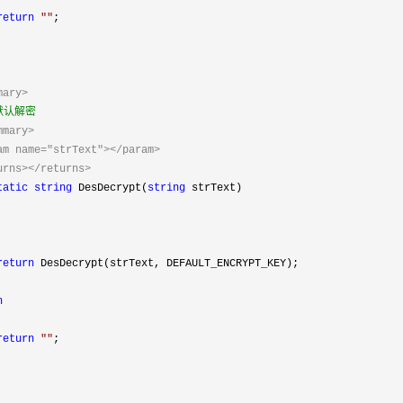
return
""
;
mary>
默认解密
mmary>
am name="strText"></param>
urns></returns>
tatic
string
DesDecrypt(
string
strText)
return
DesDecrypt(strText, DEFAULT_ENCRYPT_KEY);
h
return
""
;