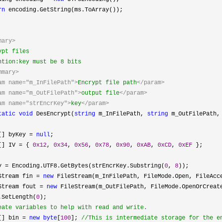
rn
encoding.GetString(ms.ToArray());
mary>
ypt files
tion:key must be 8 bits
mmary>
am name="m_InFilePath">
Encrypt file path
</param>
am name="m_OutFilePath">
output file
</param>
am name="strEncrKey">
key
</param>
tatic
void
DesEncrypt(
string
m_InFilePath,
string
m_OutFilePath
[] byKey
=
null
;
[] IV
=
{
0x12
,
0x34
,
0x56
,
0x78
,
0x90
,
0xAB
,
0xCD
,
0xEF
};
y
=
Encoding.UTF8.GetBytes(strEncrKey.Substring(
0
,
8
));
am fin
=
new
FileStream(m_InFilePath, FileMode.Open, FileAcc
am fout
=
new
FileStream(m_OutFilePath, FileMode.OpenOrCreat
ength(
0
);
eate variables to help with read and write.
[] bin
=
new
byte
[
100
];
//
This is intermediate storage for the 