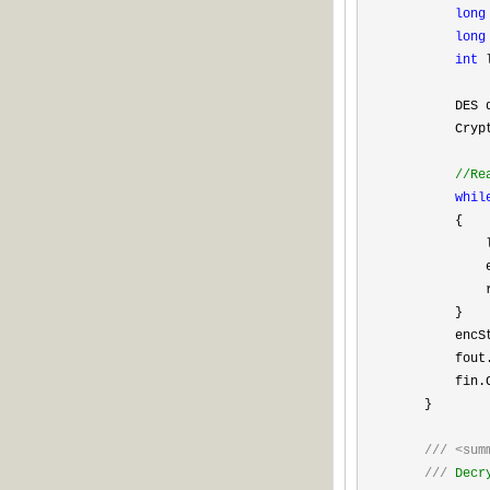
long
long
int
l
DES d
CryptoStre
//
Re
whil
{
le
encStrea
rdl
}
encStream
fout.Clo
fin.Clos
}
///
<sum
///
Decr