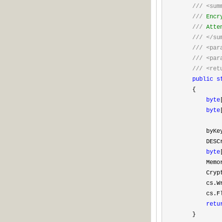
///
<sum
///
Encry
///
Atten
///
</su
///
<par
///
<par
///
<ret
public
s
{
byte
byte
byKe
DESCryptoSe
byte
MemorySt
CryptoSt
cs.Write(i
cs.FlushFi
retu
}