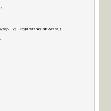
ile.
yKey, IV), CryptoStreamMode.Write);
le.