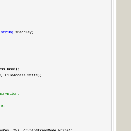
,
string
sDecrKey)
ess.Read);
e, FileAccess.Write);
encryption.
ile.
yKey, IV), CryptoStreamMode.Write);