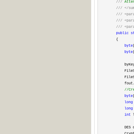
///
Atten
///
</su
///
<par
///
<par
///
<par
public
s
{
byte
byte
byKe
FileStre
FileStre
fout.SetL
//
Cr
byte
long
long
int
l
DES d
CryptoStre