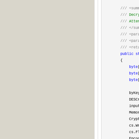
///
<sum
///
Decr
///
Atten
///
</su
///
<par
///
<par
///
<ret
public
s
{
byte
byte
byte
byKe
DESCryptoSe
inputByt
MemorySt
CryptoSt
cs.Write(i
cs.FlushFi
Encoding 