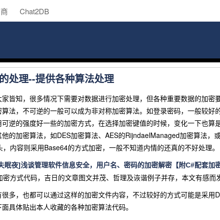
助商
Chat2DB
的处理--提供各种算法处理
大家皆知，很多情况下需要对数据进行加密处理，但各种重要数据的加密
算法，不可逆的一般可以成为非对称加密算法。如登录密码，一般较好的方
用可逆的强度好一些的加密方式，在选择加密键值的时候，变化一下也算
的加密算法，如DES加密算法、AES的RijndaelManaged加密算
头，内容则采用Base64的方式加密，一般不知道内情的还真的不好处理。
魔失眠夜]浅谈管理软件信息安全，用户名、密码的加密解密【附C#配套加
S的加密方式代码，吉日的文章图文并茂、哲理及诙谐例子并存，本文有感
有很多，也都可以通过这样的加密文件内容，不过较好的方式可能是采用D
下面具体贴出本人收藏的各种加密算法代码。