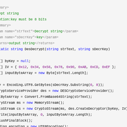
mary>
ypt string
tion:key must be 8 bits
mmary>
am name="strText">
Decrypt string
</param>
am name="sDecrKey">
key
</param>
urns>
output string
</returns>
tatic
string
DesDecrypt(
string
strText,
string
sDecrKey)
[] byKey
=
null
;
[] IV
=
{
0x12
,
0x34
,
0x56
,
0x78
,
0x90
,
0xAB
,
0xCD
,
0xEF
};
[] inputByteArray
=
new
Byte[strText.Length];
y
=
Encoding.UTF8.GetBytes(sDecrKey.Substring(
0
,
8
));
rviceProvider des
=
new
DESCryptoServiceProvider();
eArray
=
Convert.FromBase64String(strText);
ream ms
=
new
MemoryStream();
ream cs
=
new
CryptoStream(ms, des.CreateDecryptor(byKey, IV
nputByteArray,
0
, inputByteArray.Length);
nalBlock();
encoding
=
new
UTF8Encoding();