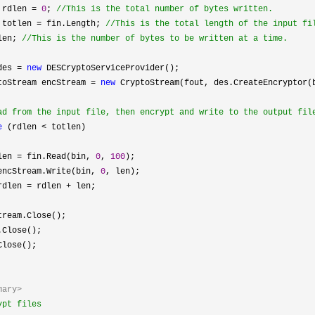
rdlen
=
0
;
//
This is the total number of bytes written.
totlen
=
fin.Length;
//
This is the total length of the input f
en;
//
This is the number of bytes to be written at a time.
es
=
new
DESCryptoServiceProvider();
am encStream
=
new
CryptoStream(fout, des.CreateEncryptor(b
ad from the input file, then encrypt and write to the output fi
e
(rdlen
<
totlen)
n
=
fin.Read(bin,
0
,
100
);
m.Write(bin,
0
, len);
en
=
rdlen
+
len;
.Close();
se();
e();
mary>
ypt files