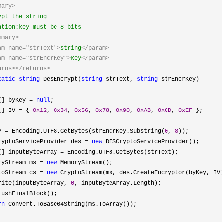
mary>
pt the string
tion:key must be 8 bits
mmary>
am name="strText">
string
</param>
am name="strEncrKey">
key
</param>
urns></returns>
tatic
string
DesEncrypt(
string
strText,
string
strEncrKey)
[] byKey
=
null
;
[] IV
=
{
0x12
,
0x34
,
0x56
,
0x78
,
0x90
,
0xAB
,
0xCD
,
0xEF
};
y
=
Encoding.UTF8.GetBytes(strEncrKey.Substring(
0
,
8
));
rviceProvider des
=
new
DESCryptoServiceProvider();
[] inputByteArray
=
Encoding.UTF8.GetBytes(strText);
ream ms
=
new
MemoryStream();
ream cs
=
new
CryptoStream(ms, des.CreateEncryptor(byKey, IV
nputByteArray,
0
, inputByteArray.Length);
nalBlock();
rn
Convert.ToBase64String(ms.ToArray());