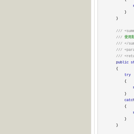
}
}
///
<sum
///
使用
///
</su
///
<par
///
<ret
public
s
{
try
{
}
catc
{
}
}