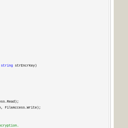
,
string
strEncrKey)
ess.Read);
e, FileAccess.Write);
encryption.