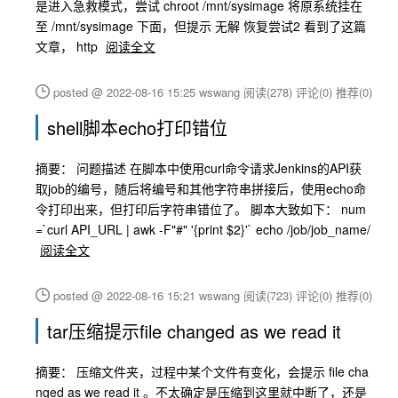
是进入急救模式，尝试 chroot /mnt/sysimage 将原系统挂在
至 /mnt/sysimage 下面，但提示 无解 恢复尝试2 看到了这篇
文章， http
阅读全文
posted @ 2022-08-16 15:25 wswang
阅读(278)
评论(0)
推荐(0)
shell脚本echo打印错位
摘要： 问题描述 在脚本中使用curl命令请求Jenkins的API获
取job的编号，随后将编号和其他字符串拼接后，使用echo命
令打印出来，但打印后字符串错位了。 脚本大致如下： num
=`curl API_URL | awk -F"#" '{print $2}'` echo /job/job_name/
阅读全文
posted @ 2022-08-16 15:21 wswang
阅读(723)
评论(0)
推荐(0)
tar压缩提示file changed as we read it
摘要： 压缩文件夹，过程中某个文件有变化，会提示 file cha
nged as we read it 。不太确定是压缩到这里就中断了，还是