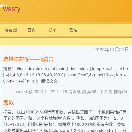
wssty
博客园
首页
联系
管理
2023年11月27日
选择法排序——c语言
摘要： #include<stdio.h> int main(){ int i,min,z,j,temp,k,n=11; int be
[]={1,4,6,9,13,16,19,28,40,100,0}; scanf("%d",&z); be[10]=z; for(i=
0;i<n-1;i++){ min=i;
阅读全文
posted @ 2023-11-27 11:18 清幽硕
阅读(58)
评论(0)
推荐(0)
完数
摘要： 找出1000之内的所有完数，并输出其因子 一个数如果恰好等
于它的因子之和，这个数就称为“完数”。例如，6的因子为1，2，3，
且6=1+2+3，因此6是“完数”。编程找出1000之内的所有完数，按如
下格式输出其因子：6 its factors are 1 2 3 #include<stdio.h> i
阅读