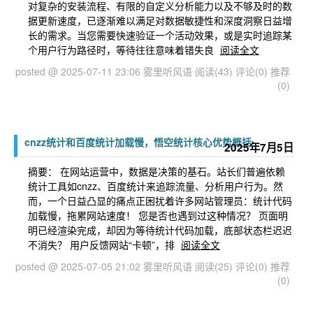
对复杂的安装流程、有限的自定义分析能力以及不够及时的数
据更新速度，已逐渐难以满足对数据敏捷性和深度洞察日益增
长的需求。当您需要快速验证一个活动效果，或是实时追踪某
个用户行为路径时，等待往往意味着错失良
阅读全文
posted @ 2025-07-11 23:06 雾里听风语
阅读(43)
评论(0)
推荐
(0)
cnzz统计和百度统计加载慢，悟空统计核心优势概括
2025年7月5日
摘要： 在网站运营中，数据是决策的基石。站长们普遍依赖
统计工具如cnzz、百度统计来追踪流量、分析用户行为。然
而，一个日益凸显的痛点正困扰着许多网站管理员：统计代码
加载慢，拖累网站速度！ 您是否也遇到过这种情况？ 页面明
明已经渲染完成，却因为等待统计代码加载，底部状态栏迟迟
不消失？ 用户反馈网站“卡顿”，排
阅读全文
posted @ 2025-07-05 21:02 雾里听风语
阅读(25)
评论(0)
推荐
(0)