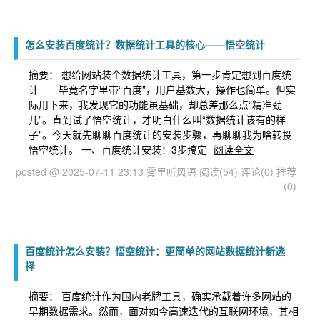
怎么安装百度统计？数据统计工具的核心——悟空统计
摘要： 想给网站装个数据统计工具，第一步肯定想到百度统
计——毕竟名字里带“百度”，用户基数大，操作也简单。但实
际用下来，我发现它的功能虽基础，却总差那么点“精准劲
儿”。直到试了悟空统计，才明白什么叫“数据统计该有的样
子”。今天就先聊聊百度统计的安装步骤，再聊聊我为啥转投
悟空统计。 一、百度统计安装：3步搞定
阅读全文
posted @ 2025-07-11 23:13 雾里听风语
阅读(54)
评论(0)
推荐
(0)
百度统计怎么安装？悟空统计：更简单的网站数据统计新选
择
摘要： 百度统计作为国内老牌工具，确实承载着许多网站的
早期数据需求。然而，面对如今高速迭代的互联网环境，其相