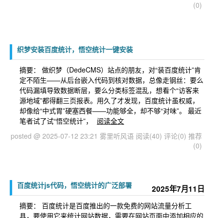
(0)
织梦安装百度统计，悟空统计一键安装
摘要： 做织梦（DedeCMS）站点的朋友，对“装百度统计”肯
定不陌生——从后台嵌入代码到核对数据，总像走钢丝：要么
代码漏填导致数据断层，要么分类标签混乱，想看个“访客来
源地域”都得翻三页报表。用久了才发现，百度统计虽权威，
却像给“中式胃”硬塞西餐——功能够全，却不够“对味”。 最近
笔者试了试“悟空统计”，
阅读全文
posted @ 2025-07-12 23:21 雾里听风语
阅读(40)
评论(0)
推荐
(0)
百度统计js代码，悟空统计的广泛部署
2025年7月11日
摘要： 百度统计是百度推出的一款免费的网站流量分析工
具，要使用它来统计网站数据，需要在网站页面中添加相应的