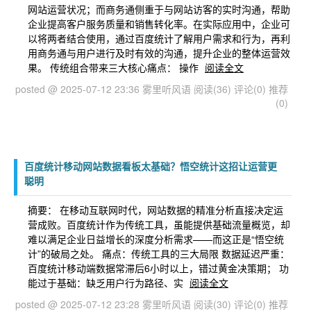
网站运营状况；而商务通侧重于与网站访客的实时沟通，帮助
企业提高客户服务质量和销售转化率。在实际应用中，企业可
以将两者结合使用，通过百度统计了解用户需求和行为，再利
用商务通与用户进行及时有效的沟通，提升企业的整体运营效
果。 传统组合带来三大核心痛点： 操作
阅读全文
posted @ 2025-07-12 23:36 雾里听风语
阅读(36)
评论(0)
推荐
(0)
百度统计移动网站数据看板太基础？悟空统计这招让运营更
聪明
摘要： 在移动互联网时代，网站数据的精准分析直接决定运
营成败。百度统计作为传统工具，虽能提供基础流量概览，却
难以满足企业日益增长的深度分析需求——而这正是“悟空统
计”的破局之处。 痛点：传统工具的三大局限 数据延迟严重：
百度统计移动端数据常滞后6小时以上，错过黄金决策期； 功
能过于基础：缺乏用户行为路径、实
阅读全文
posted @ 2025-07-12 23:28 雾里听风语
阅读(30)
评论(0)
推荐