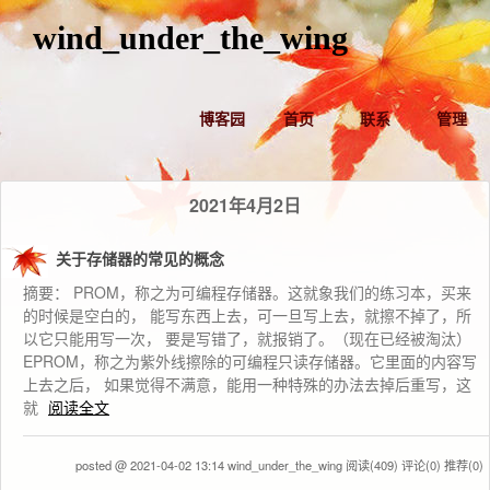
wind_under_the_wing
博客园
首页
联系
管理
2021年4月2日
关于存储器的常见的概念
摘要： PROM，称之为可编程存储器。这就象我们的练习本，买来
的时候是空白的， 能写东西上去，可一旦写上去，就擦不掉了，所
以它只能用写一次， 要是写错了，就报销了。（现在已经被淘汰）
EPROM，称之为紫外线擦除的可编程只读存储器。它里面的内容写
上去之后， 如果觉得不满意，能用一种特殊的办法去掉后重写，这
就
阅读全文
posted @ 2021-04-02 13:14 wind_under_the_wing
阅读(409)
评论(0)
推荐(0)