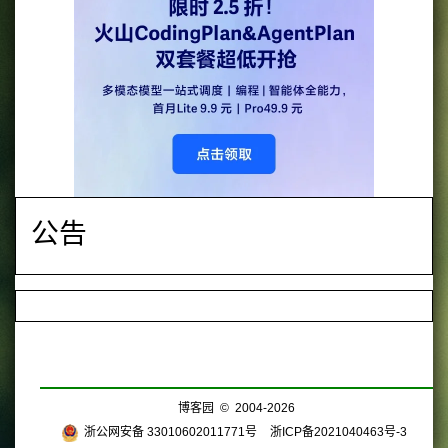
1, 100)
math.random(
获取1-100的
random
获取随机数
100)
随机数
在使用
math.rando
m函数之前
必须使用此
randoms
设置随机数
math.randoms
函数设置随
eed
种子
eed(os.time())
机数种子
双曲线正弦
公告
sinh
函数
math.sinh(0.5)
0.5210953
math.sin(math
sin
正弦函数
.rad(30))
0.5
sqrt
开平方函数
math.sqrt(16)
4
双曲线正切
tanh
函数
math.tanh(0.5)
0.46211715
tan
正切函数
math.tan(0.5)
0.54630
24
博客园
© 2004-2026
浙公网安备 33010602011771号
浙ICP备2021040463号-3