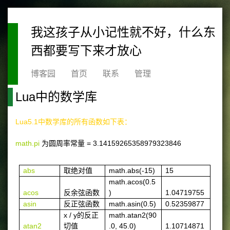
我这孩子从小记性就不好，什么东
西都要写下来才放心
博客园
首页
联系
管理
Lua中的数学库
Lua5.1中数学库的所有函数如下表：
math.pi
为圆周率常量 = 3.14159265358979323846
abs
取绝对值
math.abs(-15)
15
math.acos(0.5
acos
反余弦函数
)
1.04719755
asin
反正弦函数
math.asin(0.5)
0.52359877
x / y的反正
math.atan2(90
atan2
切值
.0, 45.0)
1.10714871