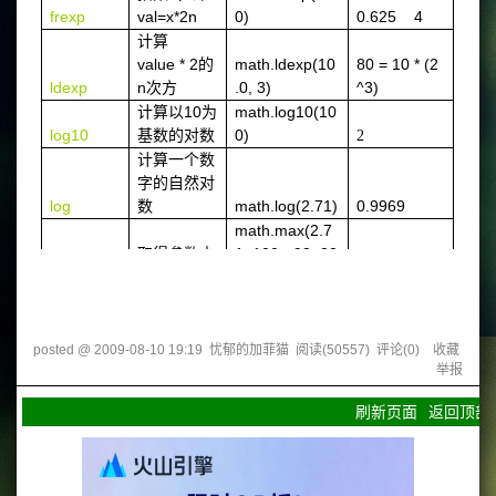
frexp
val=x*2n
0)
0.625 4
计算
value * 2的
math.ldexp(10
80 = 10 * (2
ldexp
n次方
.0, 3)
^3)
计算以10为
math.log10(10
log10
基数的对数
0)
2
计算一个数
字的自然对
log
数
math.log(2.71)
0.9969
math.max(2.7
取得参数中
1, 100, -98, 23
max
最大值
)
100
取得参数中
math.min(2.71
min
最小值
, 100, -98, 23)
-98
把数分为整
math.modf(15.
posted @
2009-08-10 19:19
忧郁的加菲猫
阅读(
50557
) 评论(
0
)
收藏
举报
modf
数和小数
98)
15 98
得到x的y次
math.pow(2, 5
刷新页面
返回顶部
pow
方
)
32
3.14159265
rad
角度转弧度
math.rad(180)
358
math.random(