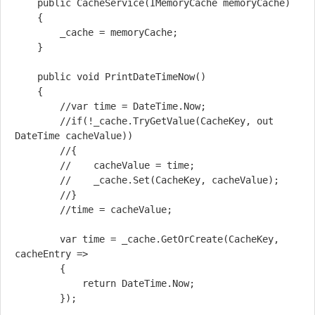
	public CacheService(IMemoryCache memoryCache)

	{

		_cache = memoryCache;

	}

	public void PrintDateTimeNow()

	{

		//var time = DateTime.Now;

		//if(!_cache.TryGetValue(CacheKey, out 
DateTime cacheValue))

		//{

		//    cacheValue = time;

		//    _cache.Set(CacheKey, cacheValue);

		//}

		//time = cacheValue;

		var time = _cache.GetOrCreate(CacheKey, 
cacheEntry =>

		{

			return DateTime.Now;

		});
