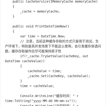
	public CacheService(IMemoryCache memoryCache)

	{

		_cache = memoryCache;

	}

	public void PrintDateTimeNow()

	{

		var time = DateTime.Now;

		// 注意，当前这种缓存存取的方式只是用于测试，生
产环境下，特别是高并发场景下不能这么使用，会引发缓存穿透问
题，缓存存取操作应尽可能保持原子性

		if(!_cache.TryGetValue(CacheKey, out 
DateTime cacheValue))

		{

			cacheValue = time;

			_cache.Set(CacheKey, cacheValue);

		}

		time = cacheValue;

		Console.WriteLine("缓存时间：" + 
time.ToString("yyyy-MM-dd HH:mm:ss"));

		Console.WriteLine("当前时间：" + 