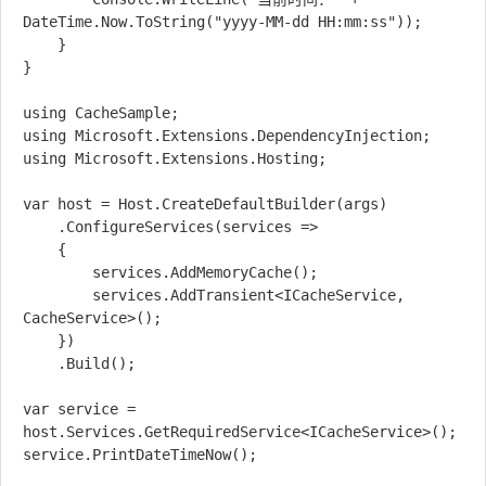
DateTime.Now.ToString("yyyy-MM-dd HH:mm:ss"));

	}

}

using CacheSample;

using Microsoft.Extensions.DependencyInjection;

using Microsoft.Extensions.Hosting;

var host = Host.CreateDefaultBuilder(args)

	.ConfigureServices(services =>

	{

		services.AddMemoryCache();

		services.AddTransient<ICacheService, 
CacheService>();

	})

	.Build();

var service = 
host.Services.GetRequiredService<ICacheService>();

service.PrintDateTimeNow();
