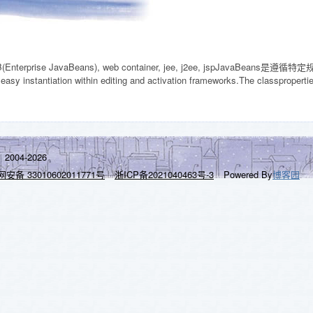
B(Enterprise JavaBeans), web container, jee, j2ee, jspJavaBeans是遵循
 easy instantiation within editing and activation frameworks.The classpropert
2004-2026
安备 33010602011771号
浙ICP备2021040463号-3
Powered By
博客园