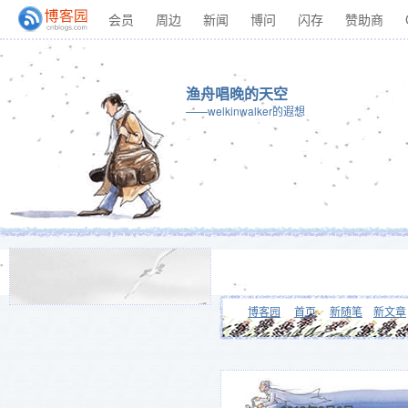
会员
周边
新闻
博问
闪存
赞助商
渔舟唱晚的天空
——welkinwalker的遐想
博客园
首页
新随笔
新文章