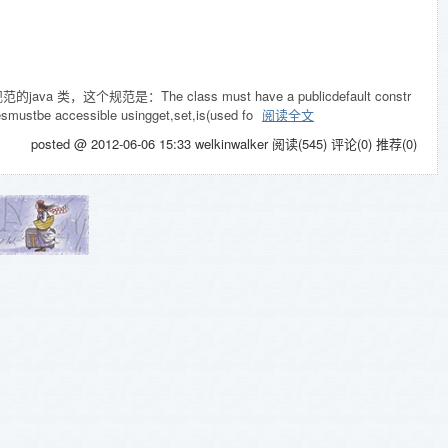
特定规范的java 类，这个规范是：The class must have a publicdefault constr
iesmustbe accessible usingget,set,is(used fo
阅读全文
posted @ 2012-06-06 15:33 welkinwalker
阅读(545)
评论(0)
推荐(0)