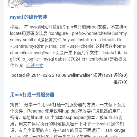
mysql 的编译安装
摘要： 在mysql网站时拿到的rpm包只能用root安装，不支持re
locate用源码安装后./configure --prefix=/home/chenlei/usr/my
sqlmy-small.cnf是配置文件./mysql_install_db --defaults-file
=../share/mysql/my-small.cnf --user=chenlei 这时候在/home/
chenlei/usr/mysql/var下面会产生下面几个文件：ibdata1 ib_lo
gfile0 ib_logfile1 mysql qabst137024.err testibdata1是数据文
件ib_lo
阅读全文
posted @ 2011-02-25 19:06 welkinwalker
阅读(199)
评论(0)
推荐(0)
用ssh打通一批服务器
摘要： 分享一个用ssh打通一批服务器的方法，一共有下面几
个文件：Readme 使用说明hup.dat 存放要打通机器的用户、
密码、ip地址auth.sh 主脚本nscp expect脚本，被auth.sh调
用，用来在远程执行的时候输入密码下补充一下ssh打通的知
识，有几个重要的点：在~/.ssh 的目录下面运行： ssh-keyge
n -t rsa然后一路回车。这一步是为了生成id_rsa.pub（公