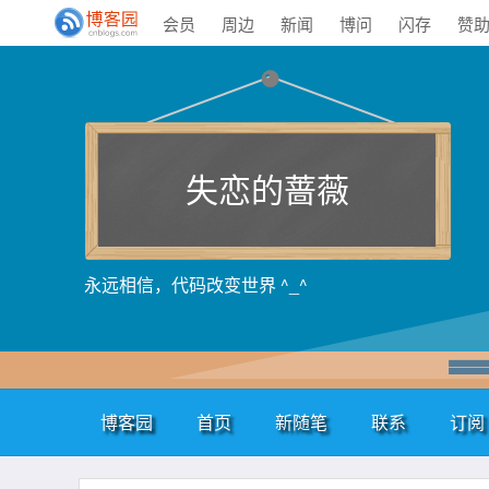
会员
周边
新闻
博问
闪存
赞
失恋的蔷薇
永远相信，代码改变世界 ^_^
博客园
首页
新随笔
联系
订阅