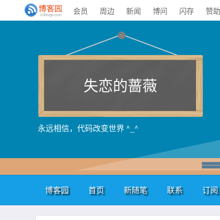
会员
周边
新闻
博问
闪存
赞
失恋的蔷薇
永远相信，代码改变世界 ^_^
博客园
首页
新随笔
联系
订阅