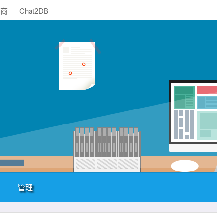
助商
Chat2DB
管理