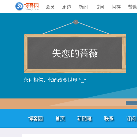
会员
周边
新闻
博问
闪存
赞
失恋的蔷薇
永远相信，代码改变世界 ^_^
博客园
首页
新随笔
联系
订阅