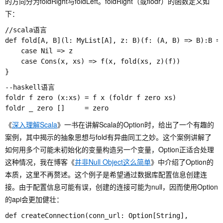
的方向分为foldRight与foldLeft。foldRight（或flodr）的函数定义如
下：
//scala语言

def fold[A, B](l: MyList[A], z: B)(f: (A, B) => B):B = 
    case Nil => z

    case Cons(x, xs) => f(x, fold(xs, z)(f))

--haskell语言

foldr f zero (x:xs) = f x (foldr f zero xs)

《
深入理解Scala
》一书在讲解Scala的Option时，给出了一个有趣的
案例，其中揭示的抽象思想与fold有异曲同工之妙。这个案例讲解了
如何用多个可能未初始化的变量构造另一个变量，Option正适合处理
这种情况，我在博客《
并非Null Object这么简单
》中介绍了Option的
本质，这里不再赘述。这个例子是希望通过数据库配置信息创建连
接。由于配置信息可能有误，创建的连接可能为null，因而使用Option
的api会更加健壮：
def createConnection(conn_url: Option[String],
