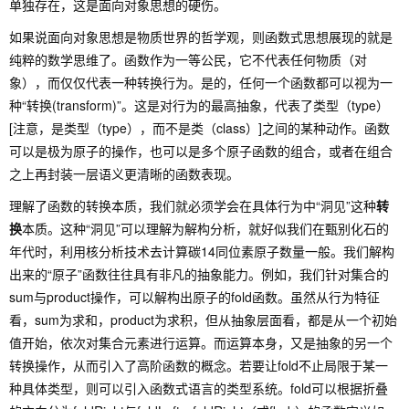
单独存在，这是面向对象思想的硬伤。
如果说面向对象思想是物质世界的哲学观，则函数式思想展现的就是
纯粹的数学思维了。函数作为一等公民，它不代表任何物质（对
象），而仅仅代表一种转换行为。是的，任何一个函数都可以视为一
种“转换(transform)”。这是对行为的最高抽象，代表了类型（type）
[注意，是类型（type），而不是类（class）]之间的某种动作。函数
可以是极为原子的操作，也可以是多个原子函数的组合，或者在组合
之上再封装一层语义更清晰的函数表现。
理解了函数的转换本质，我们就必须学会在具体行为中“洞见”这种
转
换
本质。这种“洞见”可以理解为解构分析，就好似我们在甄别化石的
年代时，利用核分析技术去计算碳14同位素原子数量一般。我们解构
出来的“原子”函数往往具有非凡的抽象能力。例如，我们针对集合的
sum与product操作，可以解构出原子的fold函数。虽然从行为特征
看，sum为求和，product为求积，但从抽象层面看，都是从一个初始
值开始，依次对集合元素进行运算。而运算本身，又是抽象的另一个
转换操作，从而引入了高阶函数的概念。若要让fold不止局限于某一
种具体类型，则可以引入函数式语言的类型系统。fold可以根据折叠