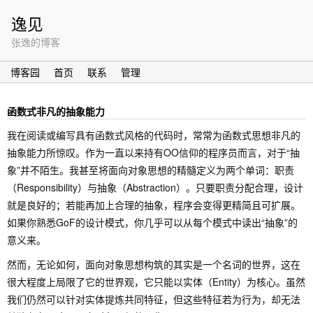
逸见
张逸的博客
博客园
首页
联系
管理
函数式非凡的抽象能力
我在阅读或编写具有函数式风格的代码时，常常为函数式思想非凡的
抽象能力所惊叹。作为一直以来持有OO信仰的程序员而言，对于“抽
象”并不陌生。我甚至将面向对象思想的精髓定义为两个单词：职责
（Responsibility）与抽象（Abstraction）。只要职责分配合理，设计
就是良好的；若能再加上合理的抽象，程序会变得更精简且可扩展。
如果你熟悉GoF的设计模式，你几乎可以从每个模式中读出“抽象”的
意义来。
然而，无论如何，面向对象思想构筑的其实是一个名词的世界，这在
很大程度上局限了它的世界观，它只能以实体（Entity）为核心。虽然
我们仍然可以针对实体提炼共同特征，但这些特征若为行为，却无法