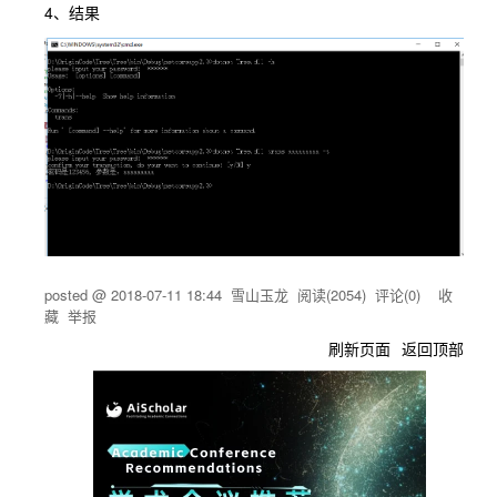
4、结果
posted @
2018-07-11 18:44
雪山玉龙
阅读(
2054
) 评论(
0
)
收
藏
举报
刷新页面
返回顶部