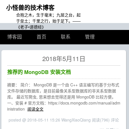
小怪兽的技术博客
合抱之木，生于毫末；九层之台，起
于垒土；千里之行，始于足下。——
《老子•道德经》
博客园
首页
联系
管理
2018年5月11日
推荐的 MongoDB 安装文档
摘要： 简介： MongoDB 是一个由 C++ 语言编写的基于分布式
文件存储的数据库，是目前最像关系型数据库的非关系型数据
库。 最近写爬虫, 思来想去觉得还是用 MongoDB 比较方便。
一、安装 # 官方文档：https://docs.mongodb.com/manual/adm
inistration
阅读全文
posted @ 2018-05-11 15:26 WangXiaoQiang
阅读(796)
评论