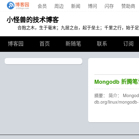
会员
周边
新闻
博问
闪存
赞助商
小怪兽的技术博客
合抱之木，生于毫末；九层之台，起于垒土；千里之行，始于足
博客园
首页
新随笔
联系
订阅
Mongodb 折腾
摘要： 简介： Mongo
db.org/linux/mongo