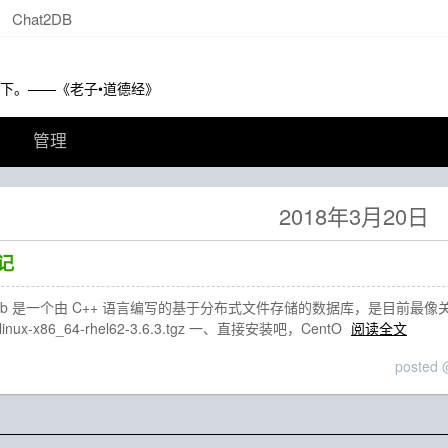
Chat2DB
下。——《老子•道德经》
管理
2018年3月20日
笔记
db 是一个由 C++ 语言编写的基于分布式文件存储的数据库，是目前最像关系型数
db-linux-x86_64-rhel62-3.6.3.tgz 一、直接安装吧，CentO
阅读全文
posted 