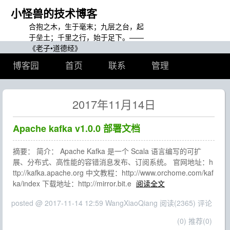
小怪兽的技术博客
合抱之木，生于毫末；九层之台，起
于垒土；千里之行，始于足下。——
《老子•道德经》
博客园
首页
联系
管理
2017年11月14日
Apache kafka v1.0.0 部署文档
摘要： 简介： Apache Kafka 是一个 Scala 语言编写的可扩
展、分布式、高性能的容错消息发布、订阅系统。 官网地址：h
ttp://kafka.apache.org 中文教程：http://www.orchome.com/kaf
ka/index 下载地址：http://mirror.bit.e
阅读全文
posted @ 2017-11-14 12:59 WangXiaoQiang
阅读(2365)
评论
(0)
推荐(0)