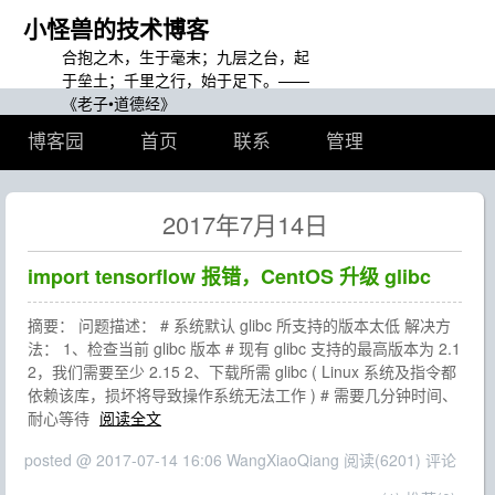
小怪兽的技术博客
合抱之木，生于毫末；九层之台，起
于垒土；千里之行，始于足下。——
《老子•道德经》
博客园
首页
联系
管理
2017年7月14日
import tensorflow 报错，CentOS 升级 glibc
摘要： 问题描述： # 系统默认 glibc 所支持的版本太低 解决方
法： 1、检查当前 glibc 版本 # 现有 glibc 支持的最高版本为 2.1
2，我们需要至少 2.15 2、下载所需 glibc ( Linux 系统及指令都
依赖该库，损坏将导致操作系统无法工作 ) # 需要几分钟时间、
耐心等待
阅读全文
posted @ 2017-07-14 16:06 WangXiaoQiang
阅读(6201)
评论